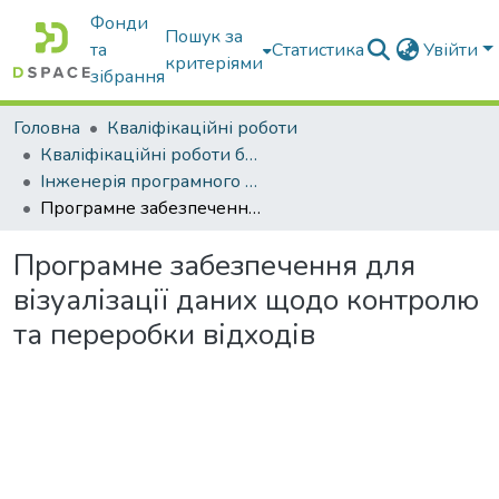
Фонди
Пошук за
та
Статистика
Увійти
критеріями
зібрання
Головна
Кваліфікаційні роботи
Кваліфікаційні роботи бакалаврів
Інженерія програмного забезпечення
Програмне забезпечення для візуалізації даних щодо контролю та переробки відходів
Програмне забезпечення для
візуалізації даних щодо контролю
та переробки відходів