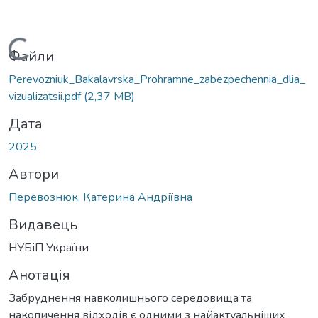
антажиться...
Файли
Perevozniuk_Bakalavrska_Prohramne_zabezpechennia_dlia_
vizualizatsii.pdf
(2,37 MB)
Дата
2025
Автори
Перевознюк, Катерина Андріївна
Видавець
НУБіП України
Анотація
Забруднення навколишнього середовища та
накопичення відходів є одними з найактуальніших