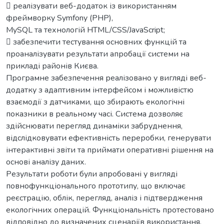
 реалізувати веб-додаток із використанням
фреймворку Symfony (PHP),
MySQL та технологій HTML/CSS/JavaScript;
 забезпечити тестування основних функцій та
проаналізувати результати апробації системи на
прикладі районів Києва.
Програмне забезпечення реалізовано у вигляді веб-
додатку з адаптивним інтерфейсом і можливістю
взаємодії з датчиками, що збирають екологічні
показники в реальному часі. Система дозволяє
здійснювати перегляд динаміки забруднення,
відслідковувати ефективність переробки, генерувати
інтерактивні звіти та приймати оперативні рішення на
основі аналізу даних.
Результати роботи були апробовані у вигляді
повнофункціонального прототипу, що включає
реєстрацію, облік, перегляд, аналіз і підтвердження
екологічних операцій. Функціональність протестовано
відповідно до визначених сценаріїв використання.