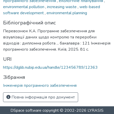
програмного забезпечення
,
екологічне планування
,
environmental pollution
,
increasing waste
,
web-based
software development
,
environmental planning
Бібліографічний опис
Перевознюк К.А. Програмне забезпечення для
візуалізації даних щодо контролю та переробки
відходів : дипломна робота ... бакалавра : 121 Інженерія
програмного забезпечення. Київ, 2025. 81 с.
URI
https://dglib.nubip.edu.ua/handle/123456789/12363
Зібрання
Інженерія програмного забезпечення
Повна інформація про документ
DSpace software
copyright © 2002-2026
LYRASIS