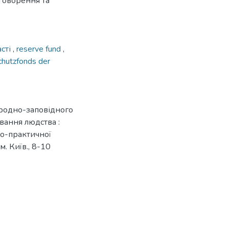
бговорення та
асті
,
reserve fund
,
chutzfonds der
иродно-заповідного
ування людства :
во-практичної
м. Київ., 8-10