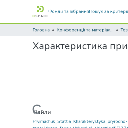
Фонди та зібрання
Пошук за критері
Головна
Конференції та матеріали конференцій
Тез
Характеристика при
Вантажиться...
Файли
Pryimachuk_Stattia_Kharakterystyka_pryrodno-