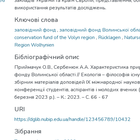
,96
закладів України та країн Європи, представлення, о
використання результатів досліджень.
Ключові слова
заповідний фонд
,
заповідний фонд Волинської обл
conservation fund of the Volyn region
,
Rücklagen
,
Naturs
Region Wolhynien
Бібліографічний опис
Приймачук О.В., Сербенюк А.А. Характеристика пр
фонду Волинської області // Екологія – філософія існ
збірник матеріалів доповідей ІХ міжнародної науко
конференції студентів, аспірантів і молодих вчених (
березня 2023 р.). – К.: 2023. – С. 66 - 67
URI
https://dglib.nubip.edu.ua/handle/123456789/10432
Зібрання