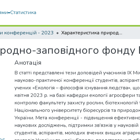
ями
Статистика
и конференцій - 2023
Характеристика природно-заповідного фонду Волинської області
родно-заповідного фонду В
Анотація
В статті представлені тези доповідей учасників ІХ М
науково-практичної конференції студентів, аспірант
учених «Екологія – філософія існування людства», щ
квітня 2023 р. на базі кафедри екології агросфери т
контролю факультету захисту рослин, біотехнологій т
Національного університету біоресурсів та природ
України. Мета конференції - підвищення ефективност
наукових досліджень, підтримки зв’язків у науковій 
студентів, аспірантів, молодих вчених вищих аграр