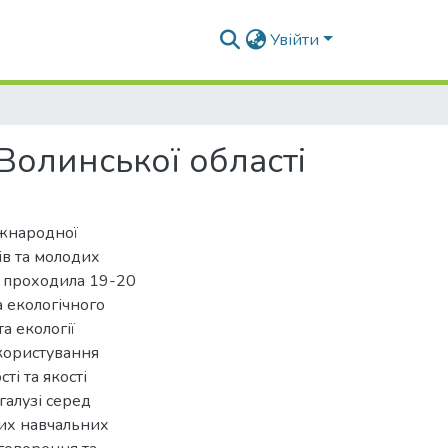
Увійти
олинської області
іжнародної
ів та молодих
о проходила 19-20
а екологічного
а екології
окористування
і та якості
галузі серед
них навчальних