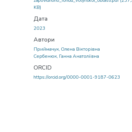
zapovidnoho_fondu_Volynskoi_oblasti.pdf
(237
KB)
Дата
2023
Автори
Приймачук, Олена Вікторівна
Сербенюк, Ганна Анатоліївна
ORCID
https://orcid.org/0000-0001-9187-0623