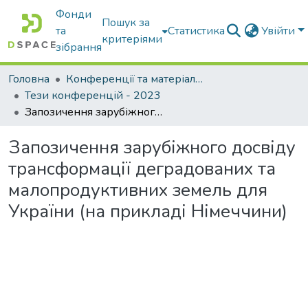
Фонди
Пошук за
та
Статистика
Увійти
критеріями
зібрання
Головна
Конференції та матеріали конференцій
Тези конференцій - 2023
Запозичення зарубіжного досвіду трансформації деградованих та малопродуктивних земель для України (на прикладі Німеччини)
Запозичення зарубіжного досвіду
трансформації деградованих та
малопродуктивних земель для
України (на прикладі Німеччини)