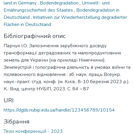
land in Germany
,
Bodendegradation
,
Umwelt- und
Ernährungssicherheit des Staates
,
Bodendegradation in
Deutschland
,
Initiativen zur Wiederherstellung degradierter
Flächen in Deutschland
Бібліографічний опис
Парчук І.О. Запозичення зарубіжного досвіду
трансформації деградованих та малопродуктивних
земель для України (на прикладі Німеччини).
Землеустрій і топографічна діяльність в умовах війни та
післявоєнного відновлення : зб. наук. праць Всеукр.
наук.-практ. студ. конф. (м. Київ., 8-10 березня 2023 р.).
К.: Вид. центр НУБІП, 2023. С. 84 – 87
URI
https://dglib.nubip.edu.ua/handle/123456789/10154
Зібрання
Тези конференцій - 2023