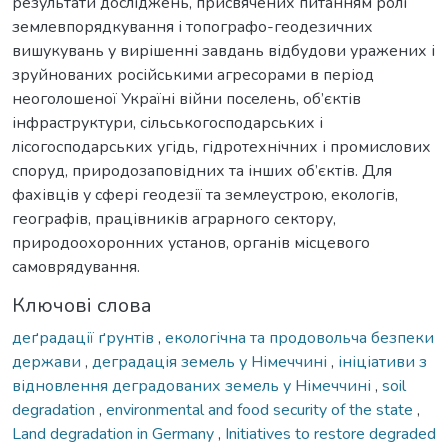
результати досліджень, присвячених питанням ролі
землевпорядкування і топографо-геодезичних
вишукувань у вирішенні завдань відбудови уражених і
зруйнованих російськими агресорами в період
неоголошеної Україні війни поселень, об’єктів
інфраструктури, сільськогосподарських і
лісогосподарських угідь, гідротехнічних і промислових
споруд, природозаповідних та інших об’єктів. Для
фахівців у сфері геодезії та землеустрою, екологів,
географів, працівників аграрного сектору,
природоохоронних установ, органів місцевого
самоврядування.
Ключові слова
деґрадації ґрунтів
,
екологічна та продовольча безпеки
держави
,
деградація земель у Німеччині
,
ініціативи з
відновлення деградованих земель у Німеччині
,
soil
degradation
,
environmental and food security of the state
,
Land degradation in Germany
,
Initiatives to restore degraded