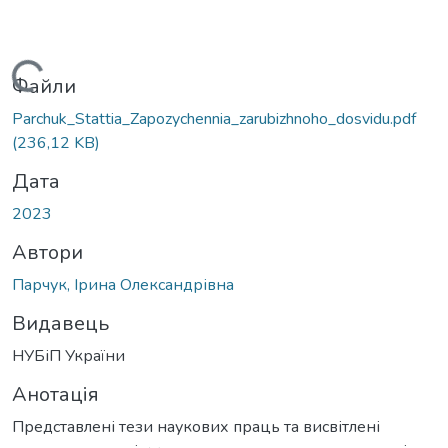
Вантажиться...
Файли
Parchuk_Stattia_Zapozychennia_zarubizhnoho_dosvidu.pdf
(236,12 KB)
Дата
2023
Автори
Парчук, Ірина Олександрівна
Видавець
НУБіП України
Анотація
Представлені тези наукових праць та висвітлені