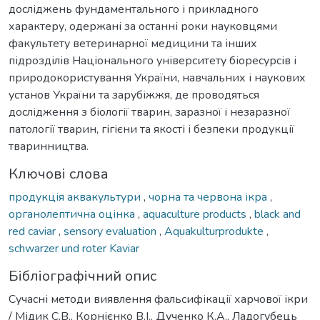
досліджень фундаментального і прикладного
характеру, одержані за останні роки науковцями
факультету ветеринарної медицини та інших
підрозділів Національного університету біоресурсів і
природокористування України, навчальних і наукових
установ України та зарубіжжя, де проводяться
дослідження з біології тварин, заразної і незаразної
патології тварин, гігієни та якості і безпеки продукції
тваринництва.
Ключові слова
продукція аквакультури
,
чорна та червона ікра
,
органолептична оцінка
,
aquaculture products
,
black and
red caviar
,
sensory evaluation
,
Aquakulturprodukte
,
schwarzer und roter Kaviar
Бібліографічний опис
Сучасні методи виявлення фальсифікації харчової ікри
/ Мідик С.В., Корнієнко В.І., Дученко К.A., Ладогубець