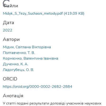
Вантажиться...
Файли
Midyk_S_Tezy_Suchasni_metody.pdf
(419,09 KB)
Дата
2022
Автори
Мідик, Світлана Вікторівна
Полтавченко, Т. В.
Корнієнко, Валентина Іванівна
Дученко, К. A.
Ладогубець, О. В.
ORCID
https://orcid.org/0000-0002-2682-2884
Анотація
У статті подані результати доповіді учасників наукових