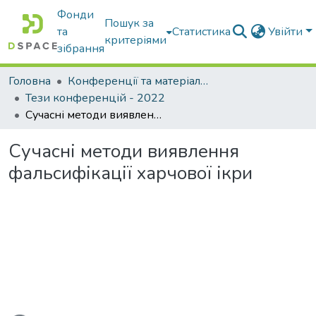
Фонди
Пошук за
та
Статистика
Увійти
критеріями
зібрання
Головна
Конференції та матеріали конференцій
Тези конференцій - 2022
Сучасні методи виявлення фальсифікації харчової ікри
Сучасні методи виявлення
фальсифікації харчової ікри