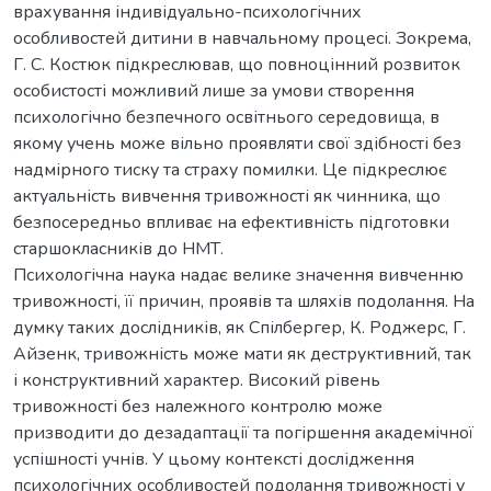
врахування індивідуально-психологічних
особливостей дитини в навчальному процесі. Зокрема,
Г. С. Костюк підкреслював, що повноцінний розвиток
особистості можливий лише за умови створення
психологічно безпечного освітнього середовища, в
якому учень може вільно проявляти свої здібності без
надмірного тиску та страху помилки. Це підкреслює
актуальність вивчення тривожності як чинника, що
безпосередньо впливає на ефективність підготовки
старшокласників до НМТ.
Психологічна наука надає велике значення вивченню
тривожності, її причин, проявів та шляхів подолання. На
думку таких дослідників, як Спілбергер, К. Роджерс, Г.
Айзенк, тривожність може мати як деструктивний, так
і конструктивний характер. Високий рівень
тривожності без належного контролю може
призводити до дезадаптації та погіршення академічної
успішності учнів. У цьому контексті дослідження
психологічних особливостей подолання тривожності у