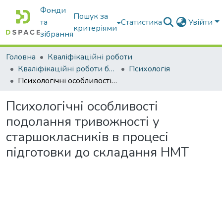
Фонди
Пошук за
та
Статистика
Увійти
критеріями
зібрання
Головна
Кваліфікаційні роботи
Кваліфікаційні роботи бакалаврів
Психологія
Психологічні особливості подолання тривожності у старшокласників в процесі підготовки до складання НМТ
Психологічні особливості
подолання тривожності у
старшокласників в процесі
підготовки до складання НМТ