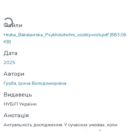
Вантажиться...
Файли
Hruba_Bakalavrska_Psykholohichni_osoblyvosti.pdf
(883,06
KB)
Дата
2025
Автори
Груба, Ірина Володимирівна
Видавець
НУБіП України
Анотація
Актуальність дослідження. У сучасних умовах, коли