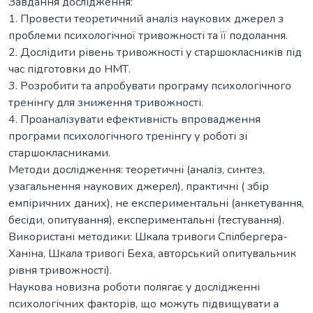
Завдання дослідження:
1. Провести теоретичний аналіз наукових джерел з
проблеми психологічної тривожності та її подолання.
2. Дослідити рівень тривожності у старшокласників під
час підготовки до НМТ.
3. Розробити та апробувати програму психологічного
тренінгу для зниження тривожності.
4. Проаналізувати ефективність впровадження
програми психологічного тренінгу у роботі зі
старшокласниками.
Методи дослідження: теоретичні (аналіз, синтез,
узагальнення наукових джерел), практичні ( збір
емпіричних даних), не експериментальні (анкетування,
бесіди, опитування), експериментальні (тестування).
Використані методики: Шкала тривоги Спілбергера-
Ханіна, Шкала тривогі Беха, авторський опитувальник
рівня тривожності).
Наукова новизна роботи полягає у дослідженні
психологічних факторів, що можуть підвищувати а