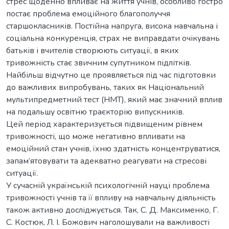
стрес щоденно впливає на життя учнів, особливо гостро
постає проблема емоційного благополуччя
старшокласників. Постійна напруга, висока навчальна і
соціальна конкуренція, страх не виправдати очікувань
батьків і вчителів створюють ситуації, в яких
тривожність стає звичним супутником підлітків.
Найбільш відчутно це проявляється під час підготовки
до важливих випробувань, таких як Національний
мультипредметний тест (НМТ), який має значний вплив
на подальшу освітню траєкторію випускників.
Цей період характеризується підвищеним рівнем
тривожності, що може негативно впливати на
емоційний стан учнів, їхню здатність концентруватися,
запам’ятовувати та адекватно реагувати на стресові
ситуації.
У сучасній українській психологічній науці проблема
тривожності учнів та її впливу на навчальну діяльність
також активно досліджується. Так, С. Д. Максименко, Г.
С. Костюк, Л. І. Божович наголошували на важливості