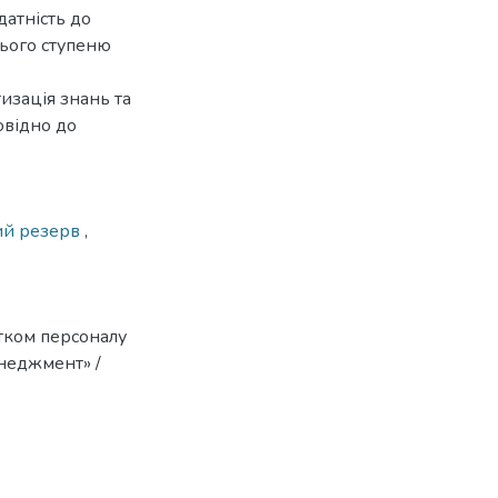
датність до
нього ступеню
изація знань та
овідно до
ий резерв
,
тком персоналу
енеджмент» /