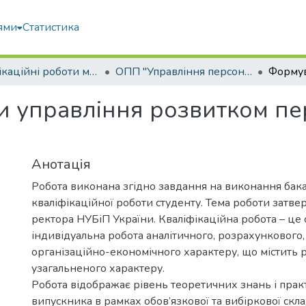
ями
Статистика
Кваліфікаційні роботи магістрів
ОПП "Управління персоналом"
и управління розвитком пе
Анотація
Робота виконана згідно завдання на виконання бак
кваліфікаційної роботи студенту. Тема роботи затв
ректора НУБіП України. Кваліфікаційна робота – це 
індивідуальна робота аналітичного, розрахункового,
організаційно-економічного характеру, що містить 
узагальненого характеру.
Робота відображає рівень теоретичних знань і пра
випускника в рамках обов’язкової та вибіркової скл