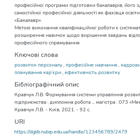
професійної програми підготовки бакалаврів, його з
самостійної професійної діяльності як фахівця освіт
«Бакалавр».
Метою виконання кваліфікаційної роботи є системат
розширення навичок щодо вирішення завдань відп
професійного спрямування.
Ключові слова
розвиток персоналу
,
професійне навчання
,
кадров
планування кар’єри
,
ефективність розвитку
Бібліографічний опис
Кравчук Л.В. Формування системи управління розви
підприємства : дипломна робота ... магістра : 073 «М
Кравчук Л.В. - Київ, 2021. - 92 с.
URI
https://dglib.nubip.edu.ua/handle/123456789/2479