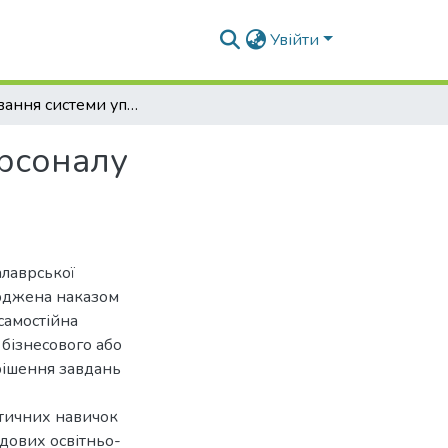
Увійти
Формування системи управління розвитком персоналу підприємства
рсоналу
алаврської
ерджена наказом
самостійна
 бізнесового або
рішення завдань
ктичних навичок
адових освітньо-