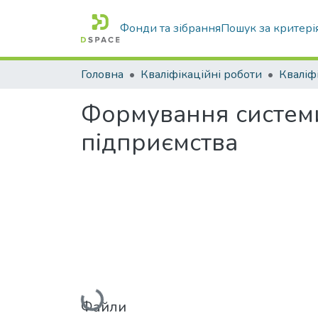
Фонди та зібрання
Пошук за критері
Головна
Кваліфікаційні роботи
Формування систем
підприємства
Вантажиться...
Файли