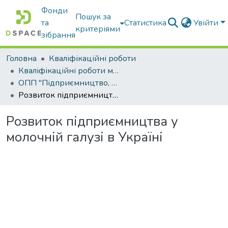
Фонди
Пошук за
та
Статистика
Увійти
критеріями
зібрання
Головна
Кваліфікаційні роботи
Кваліфікаційні роботи магістрів
ОПП "Підприємництво, торгівля та біржова діяльність"
Розвиток підприємництва у молочній галузі в Україні
Розвиток підприємництва у
молочній галузі в Україні