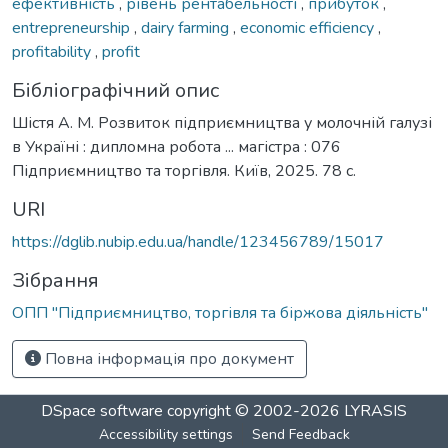
ефективність
,
рівень рентабельності
,
прибуток
,
entrepreneurship
,
dairy farming
,
economic efficiency
,
profitability
,
profit
Бібліографічний опис
Шістя А. М. Розвиток підприємництва у молочній галузі
в Україні : дипломна робота ... магістра : 076
Підприємництво та торгівля. Київ, 2025. 78 с.
URI
https://dglib.nubip.edu.ua/handle/123456789/15017
Зібрання
ОПП "Підприємництво, торгівля та біржова діяльність"
Повна інформація про документ
DSpace software
copyright © 2002-2026
LYRASIS
Accessibility settings
Send Feedback