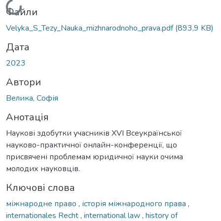
Вантажиться...
Файли
Velyka_S_Tezy_Nauka_mizhnarodnoho_prava.pdf
(893,9 KB)
Дата
2023
Автори
Велика, Софія
Анотація
Наукові здобутки учасників ХVІ Всеукраїнської
науково-практичної онлайн-конференції, що
присвячені проблемам юридичної науки очима
молодих науковців.
Ключові слова
міжнародне право
,
історія міжнародного права
,
internationales Recht
,
international law
,
history of