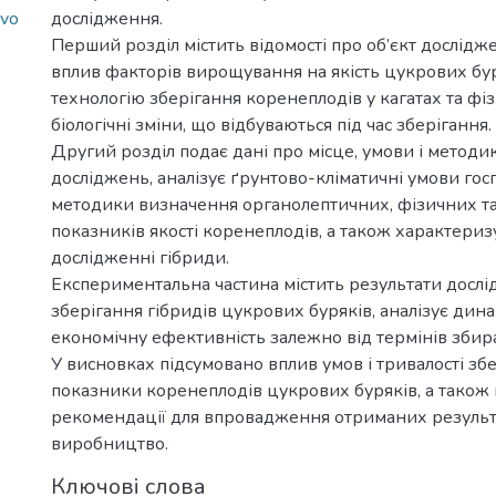
yvo
дослідження.
Перший розділ містить відомості про об’єкт дослідже
вплив факторів вирощування на якість цукрових бур
технологію зберігання коренеплодів у кагатах та фізі
біологічні зміни, що відбуваються під час зберігання.
Другий розділ подає дані про місце, умови і метод
досліджень, аналізує ґрунтово-кліматичні умови гос
методики визначення органолептичних, фізичних та
показників якості коренеплодів, а також характериз
дослідженні гібриди.
Експериментальна частина містить результати дослі
зберігання гібридів цукрових буряків, аналізує динам
економічну ефективність залежно від термінів збир
У висновках підсумовано вплив умов і тривалості збе
показники коренеплодів цукрових буряків, а також
рекомендації для впровадження отриманих результа
виробництво.
Ключові слова