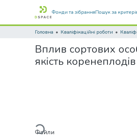
Фонди та зібрання
Пошук за критері
Головна
Кваліфікаційні роботи
Вплив сортових особ
якість коренеплодів
Вантажиться...
Файли