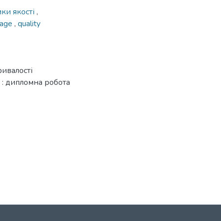
ки якості
,
rage
,
quality
ривалості
 : дипломна робота