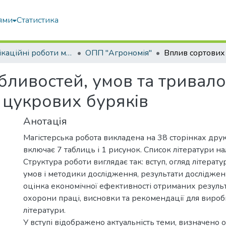
ями
Статистика
Кваліфікаційні роботи магістрів
ОПП "Агрономія"
ливостей, умов та тривалос
 цукрових буряків
Анотація
Магістерська робота викладена на 38 сторінках друк
включає 7 таблиць і 1 рисунок. Список літератури на
Структура роботи виглядає так: вступ, огляд літератур
умов і методики дослідження, результати досліджень 
оцінка економічної ефективності отриманих результа
охорони праці, висновки та рекомендації для вироб
літератури.
У вступі відображено актуальність теми, визначено о