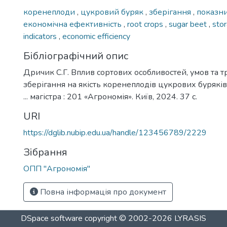
коренеплоди
,
цукровий буряк
,
зберігання
,
показни
економічна ефективність
,
root crops
,
sugar beet
,
sto
indicators
,
economic efficiency
Бібліографічний опис
Дричик С.Г. Вплив сортових особливостей, умов та т
зберігання на якість коренеплодів цукрових буряків
... магістра : 201 «Агрономія». Київ, 2024. 37 с.
URI
https://dglib.nubip.edu.ua/handle/123456789/2229
Зібрання
ОПП "Агрономія"
Повна інформація про документ
DSpace software
copyright © 2002-2026
LYRASIS