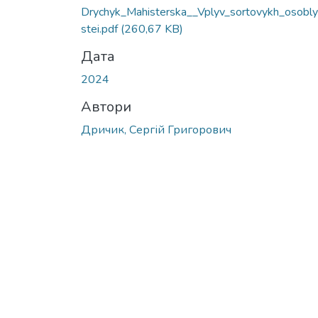
Drychyk_Mahisterska__Vplyv_sortovykh_osobl
stei.pdf
(260,67 KB)
Дата
2024
Автори
Дричик, Сергій Григорович