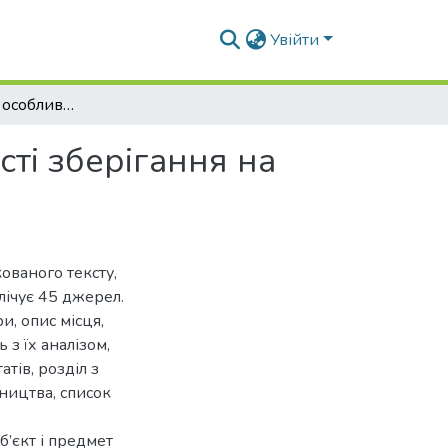
Увійти
Вплив сортових особливостей, умов та тривалості зберігання на якість коренеплодів цукрових буряків
ті зберігання на
ованого тексту,
лічує 45 джерел.
и, опис місця,
з їх аналізом,
тів, розділ з
ництва, список
б’єкт і предмет