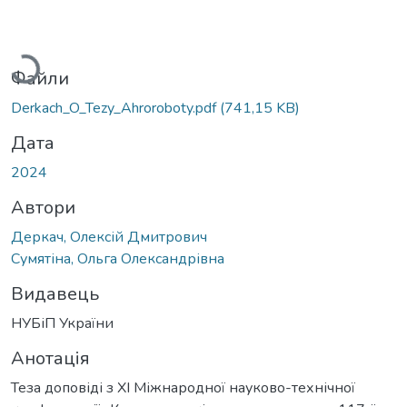
Вантажиться...
Файли
Derkach_O_Tezy_Ahroroboty.pdf
(741,15 KB)
Дата
2024
Автори
Деркач, Олексій Дмитрович
Сумятіна, Ольга Олександрівна
Видавець
НУБіП України
Анотація
Теза доповіді з ХІ Міжнародної науково-технічної