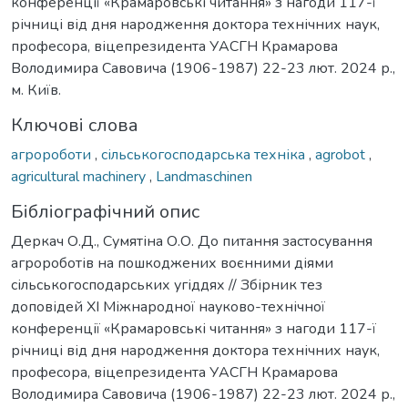
конференції «Крамаровські читання» з нагоди 117-ї
річниці від дня народження доктора технічних наук,
професора, віцепрезидента УАСГН Крамарова
Володимира Савовича (1906-1987) 22-23 лют. 2024 р.,
м. Київ.
Ключові слова
агророботи
,
сільськогосподарська техніка
,
agrobot
,
agricultural machinery
,
Landmaschinen
Бібліографічний опис
Деркач О.Д., Сумятіна О.О. До питання застосування
агророботів на пошкоджених воєнними діями
сільськогосподарських угіддях // Збірник тез
доповідей ХI Міжнародної науково-технічної
конференції «Крамаровські читання» з нагоди 117-ї
річниці від дня народження доктора технічних наук,
професора, віцепрезидента УАСГН Крамарова
Володимира Савовича (1906-1987) 22-23 лют. 2024 р.,