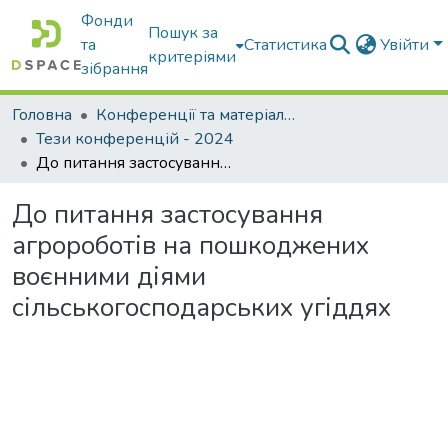
Фонди
Пошук за
та
Статистика
Увійти
критеріями
зібрання
Головна
Конференції та матеріали конференцій
Тези конференцій - 2024
До питання застосування агророботів на пошкоджених воєнними діями сільськогосподарських угіддях
До питання застосування
агророботів на пошкоджених
воєнними діями
сільськогосподарських угіддях