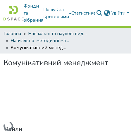
Фонди
Пошук за
та
Статистика
Увійти
критеріями
зібрання
Головна
Навчальні та наукові видання
Навчально-методичні матеріали
Комунікативний менеджмент
Комунікативний менеджмент
Вантажиться...
Файли