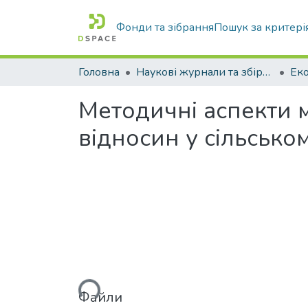
Фонди та зібрання
Пошук за критері
Головна
Наукові журнали та збірники видань
Методичні аспекти 
відносин у сільсько
Вантажиться...
Файли