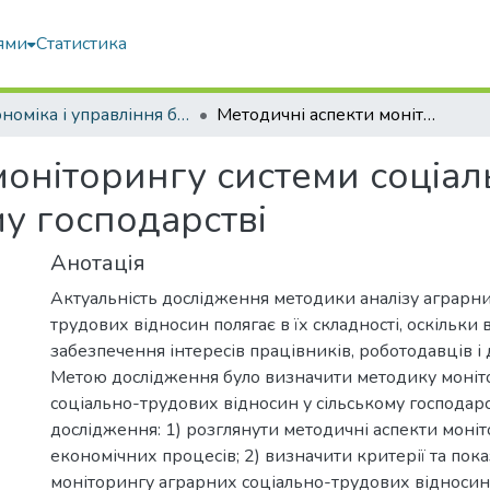
ями
Статистика
Економіка і управління бізнесом
Методичні аспекти моніторингу системи соціально-трудових відносин у сільському господарстві
моніторингу системи соціа
му господарстві
Анотація
Актуальність дослідження методики аналізу аграрни
трудових відносин полягає в їх складності, оскільки
забезпечення інтересів працівників, роботодавців і
Метою дослідження було визначити методику моніт
соціально-трудових відносин у сільському господарс
дослідження: 1) розглянути методичні аспекти моні
економічних процесів; 2) визначити критерії та пок
моніторингу аграрних соціально-трудових відносин