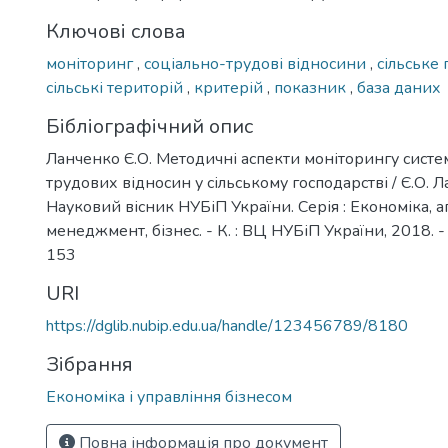
Ключові слова
моніторинг
,
соціально-трудові відносини
,
сільське
сільські територій
,
критерій
,
показник
,
база даних
Бібліографічний опис
Ланченко Є.О. Методичні аспекти моніторингу систе
трудових відносин у сільському господарстві / Є.О. Л
Науковий вісник НУБіП України. Серія : Економіка, 
менеджмент, бізнес. - К. : ВЦ НУБіП України, 2018. - 
153
URI
https://dglib.nubip.edu.ua/handle/123456789/8180
Зібрання
Економіка і управління бізнесом
Повна інформація про документ