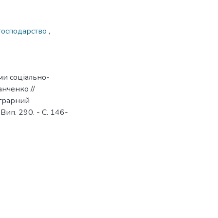
 господарство
,
ми соціально-
анченко //
аграрний
Вип. 290. - С. 146-