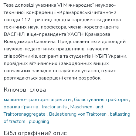
Теза доповіді учасника VI Міжнародної науково-
технічної конференції «Крамаровські читання» з
нагоди 112-ї річниці від дня народження доктора
технічних наук, професора, члена-кореспондента
ВАСГНІЛ, віце-президента УАСГН Крамарова
Володимира Савовича. Представлені тези доповідей
науково-педагогічних працівників, наукових
співробітників, аспірантів та студентів НУБіП України,
провідних вітчизняних і закордонних вищих
навчальних закладів та наукових установ, в яких
розглядаються завершені етапи розробок.
Ключові слова
машинно-тракторні агрегати
,
баластування тракторів
,
оранка ґрунтів
,
tractor units
,
Maschinen- und
Traktorenaggregate
,
Ballastierung von Traktoren
,
ballasting
of tractors
,
ploughing
Бібліографічний опис