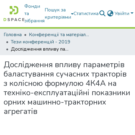
Фонди
Пошук за
та
Статистика
Увійти
критеріями
зібрання
Головна
Конференції та матеріали конференцій
Тези конференцій - 2019
Дослідження впливу параметрів баластування сучасних тракторів з колісною формулою 4К4А на техніко-експлуатаційні показники орних машинно-тракторних агрегатів
Дослідження впливу параметрів
баластування сучасних тракторів
з колісною формулою 4К4А на
техніко-експлуатаційні показники
орних машинно-тракторних
агрегатів