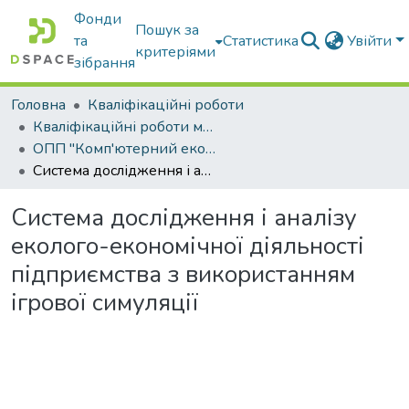
Фонди
Пошук за
та
Статистика
Увійти
критеріями
зібрання
Головна
Кваліфікаційні роботи
Кваліфікаційні роботи магістрів
ОПП "Комп'ютерний еколого-економічний моніторинг"
Система дослідження і аналізу еколого-економічної діяльності підприємства з використанням ігрової симуляції
Система дослідження і аналізу
еколого-економічної діяльності
підприємства з використанням
ігрової симуляції