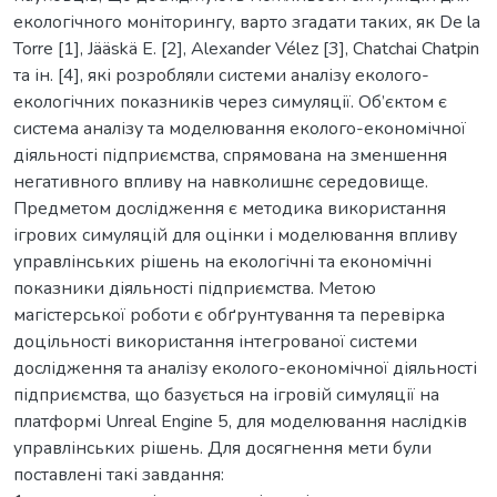
екологічного моніторингу, варто згадати таких, як De la
Torre [1], Jääskä E. [2], Alexander Vélez [3], Chatchai Chatpin
та ін. [4], які розробляли системи аналізу еколого-
екологічних показників через симуляції. Об’єктом є
система аналізу та моделювання еколого-економічної
діяльності підприємства, спрямована на зменшення
негативного впливу на навколишнє середовище.
Предметом дослідження є методика використання
ігрових симуляцій для оцінки і моделювання впливу
управлінських рішень на екологічні та економічні
показники діяльності підприємства. Метою
магістерської роботи є обґрунтування та перевірка
доцільності використання інтегрованої системи
дослідження та аналізу еколого-економічної діяльності
підприємства, що базується на ігровій симуляції на
платформі Unreal Engine 5, для моделювання наслідків
управлінських рішень. Для досягнення мети були
поставлені такі завдання: