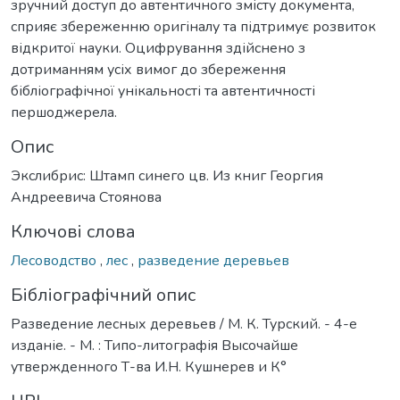
зручний доступ до автентичного змісту документа,
сприяє збереженню оригіналу та підтримує розвиток
відкритої науки. Оцифрування здійснено з
дотриманням усіх вимог до збереження
бібліографічної унікальності та автентичності
першоджерела.
Опис
Экслибрис: Штамп синего цв. Из книг Георгия
Андреевича Стоянова
Ключові слова
Лесоводство
,
лес
,
разведение деревьев
Бібліографічний опис
Разведение лесных деревьев / М. К. Турский. - 4-е
изданіе. - М. : Типо-литографія Высочайше
утвержденного Т-ва И.Н. Кушнерев и К°