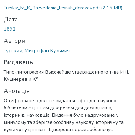
Turskiy_M_K_Razvedenie_lesnuh_derevev.pdf
(2,15 MB)
Дата
1892
Автори
Турский, Митрофан Кузьмич
Видавець
Типо-литография Высочайше утвержденного т-ва И.Н.
Кушнерев и К°
Анотація
Оцифроване рідкісне видання з фондів наукової
бібліотеки є цінним джерелом для дослідників,
істориків, науковців. Видання було надруковане у
минулому та зберігає особливу наукову, історичну та
культурну цінність. Цифрова версія забезпечує