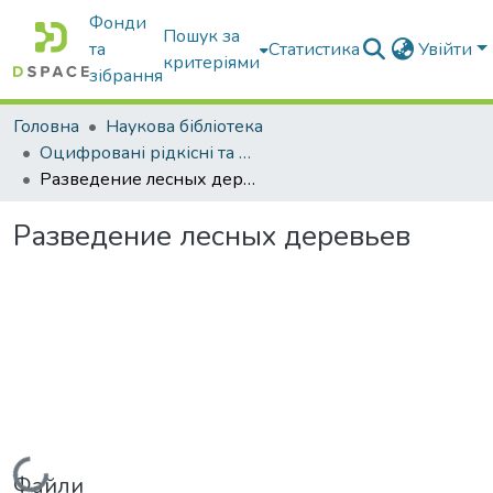
Фонди
Пошук за
та
Статистика
Увійти
критеріями
зібрання
Головна
Наукова бібліотека
Оцифровані рідкісні та цінні видання з фонду наукової бібліотеки
Разведение лесных деревьев
Разведение лесных деревьев
Вантажиться...
Файли