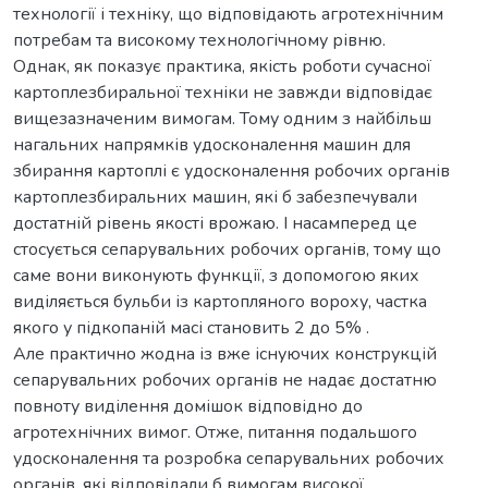
технології і техніку, що відповідають агротехнічним
потребам та високому технологічному рівню.
Однак, як показує практика, якість роботи сучасної
картоплезбиральної техніки не завжди відповідає
вищезазначеним вимогам. Тому одним з найбільш
нагальних напрямків удосконалення машин для
збирання картоплі є удосконалення робочих органів
картоплезбиральних машин, які б забезпечували
достатній рівень якості врожаю. І насамперед це
стосується сепарувальних робочих органів, тому що
саме вони виконують функції, з допомогою яких
виділяється бульби із картопляного вороху, частка
якого у підкопаній масі становить 2 до 5% .
Але практично жодна із вже існуючих конструкцій
сепарувальних робочих органів не надає достатню
повноту виділення домішок відповідно до
агротехнічних вимог. Отже, питання подальшого
удосконалення та розробка сепарувальних робочих
органів, які відповідали б вимогам високої