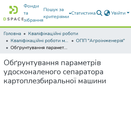
Фонди
Пошук за
та
Статистика
Увійти
критеріями
зібрання
Головна
Кваліфікаційні роботи
Кваліфікаційні роботи магістрів
ОПП "Агроінженерія"
Обґрунтування параметрів удосконаленого сепаратора картоплезбиральної машини
Обґрунтування параметрів
удосконаленого сепаратора
картоплезбиральної машини