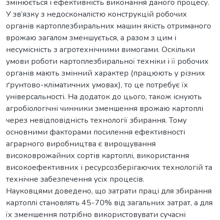
змінюється і ефективність виконання даного процесу.
У зв’язку з недосконалістю конструкцій робочих
органів картоплезбиральних машин якість отриманого
врожаю загалом зменшується, а разом з цим і
несумісність з агротехнічними вимогами. Оскільки
умови роботи картоплезбиральної техніки і її робочих
органів мають змінний характер (працюють у різних
ґрунтово-кліматичних умовах), то це потребує їх
універсальності. На додаток до цього, також існують
агробіологічні чинники зменшення врожаю картоплі
через невідповідність технології збирання. Тому
основними факторами посилення ефективності
аграрного виробництва є вирощування
високоврожайних сортів картоплі, використання
високоефективних і ресурсозберігаючих технологій та
технічне забезпечення усіх процесів.
Науковцями доведено, що затрати праці для збирання
картоплі становлять 45-70% від загальних затрат, а для
їх зменшення потрібно використовувати сучасні