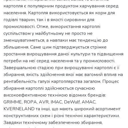
картопля є популярним продуктом харчування серед
населення. Картопля використовується як корм для
годівлі тварин, так і в якості сировини для
промисловості. Отже, використання картоплі
суспільством у майбутньому не просто не
зменшуватиметься, а навпаки має тенденцію до
збільшення. Саме цим підтверджується стрімке
зростання вирощування даної культури та підвищення
потреби на неї серед населення та у промисловості.
Завершальною стадією при вирощуванні картоплі є її
збирання, якість здійснення якої має вагомий вплив на
рентабельність галузі картоплярства загалом. Процес
збирання картоплі здійснюється сучасною
високоефективною технікою відомих брендів:
GRІММЕ, ROPА, АVR, IMAC, DeWulf, AMAC,
KVERNELAND та інші, що мають широкий асортимент
конструктивних схем і різні технічні характеристики.
Завдяки технічному забезпеченню збирання,