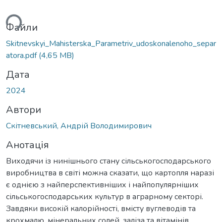
житься...
Файли
Skitnevskyi_Mahisterska_Parametriv_udoskonalenoho_separ
atora.pdf
(4,65 MB)
Дата
2024
Автори
Скітневський, Андрій Володимирович
Анотація
Виходячи із нинішнього стану сільськогосподарського
виробництва в світі можна сказати, що картопля наразі
є однією з найперспективніших і найпопулярніших
сільськогосподарських культур в аграрному секторі.
Завдяки високій калорійності, вмісту вуглеводів та
крохмалю, мінеральних солей, заліза та вітамінів