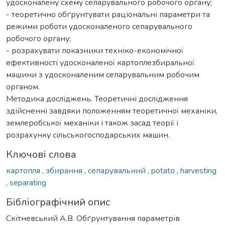
удосконалену схему сепарувального робочого органу;
- теоретично обґрунтувати раціональні параметри та
режими роботи удосконаленого сепарувального
робочого органу;
- розрахувати показники техніко-економічної
ефективності удосконаленої картоплезбиральної
машини з удосконаленим сепарувальним робочим
органом.
Методика досліджень. Теоретичні дослідження
здійсненні завдяки положенням теоретичної механіки,
землеробської механіки і також засад теорії і
розрахунку сільськогосподарських машин.
Ключові слова
картопля
,
збирання
,
сепарувальний
,
potato
,
harvesting
,
separating
Бібліографічний опис
Скітневський А.В. Обґрунтування параметрів