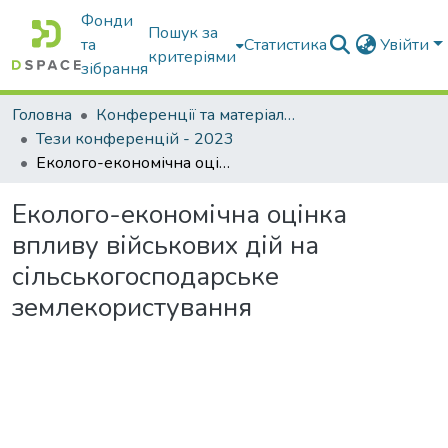
Фонди
Пошук за
та
Статистика
Увійти
критеріями
зібрання
Головна
Конференції та матеріали конференцій
Тези конференцій - 2023
Еколого-економічна оцінка впливу військових дій на сільськогосподарське землекористування
Еколого-економічна оцінка
впливу військових дій на
сільськогосподарське
землекористування