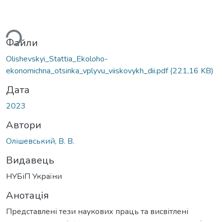
ься...
Файли
Olishevskyi_Stattia_Ekoloho-
ekonomichna_otsinka_vplyvu_viiskovykh_dii.pdf
(221,16 KB)
Дата
2023
Автори
Олішевський, В. В.
Видавець
НУБіП України
Анотація
Представлені тези наукових праць та висвітлені