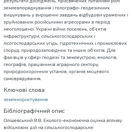
результати досліджень, присвячених питанням ролі
землевпорядкування і топографо-геодезичних
вишукувань у вирішенні завдань відбудови уражених і
зруйнованих російськими агресорами в період
неоголошеної Україні війни поселень, об’єктів
інфраструктури, сільськогосподарських і
лісогосподарських угідь, гідротехнічних і промислових
споруд, природозаповідних та інших об’єктів. Для
фахівців у сфері геодезії та землеустрою, екологів,
географів, працівників аграрного сектору,
природоохоронних установ, органів місцевого
самоврядування.
Ключові слова
землекористування
Бібліографічний опис
Олішевський В.В. Еколого-економічна оцінка впливу
військових дій на сільськогосподарське