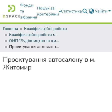
Фонди
Пошук за
та
Статистика
Увійти
критеріями
зібрання
Головна
Кваліфікаційні роботи
Кваліфікаційні роботи магістрів
ОНП "Будівництво та цивільна інженерія"
Проектування автосалону в м. Житомир
Проектування автосалону в м.
Житомир