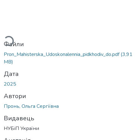
ажиться...
Файли
Pron_Mahisterska_Udoskonalennia_pidkhodiv_do.pdf
(3,91
MB)
Дата
2025
Автори
Пронь, Ольга Сергіївна
Видавець
НУБіП України