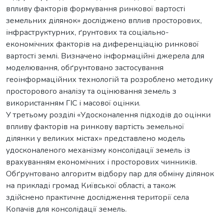
впливу факторів формування ринкової вартості
земельних ділянок» досліджено вплив просторових,
інфраструктурних, ґрунтових та соціально-
економічних факторів на диференціацію ринкової
вартості землі. Визначено інформаційні джерела для
моделювання, обґрунтовано застосування
геоінформаційних технологій та розроблено методику
просторового аналізу та оцінювання земель з
використанням ГІС і масової оцінки.
У третьому розділі «Удосконалення підходів до оцінки
впливу факторів на ринкову вартість земельної
ділянки у великих містах» представлено модель
удосконаленого механізму консолідації земель із
врахуванням економічних і просторових чинників.
Обґрунтовано алгоритм відбору пар для обміну ділянок
на прикладі громад Київської області, а також
здійснено практичне дослідження території села
Копачів для консолідації земель.