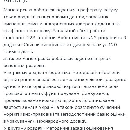
Анотація
Магістерська робота складається з реферату, вступу,
трьох розділів із висновками до них, загальних
висновків, списку використаних джерел, додатків та
графічного матеріалу. Загальний обсяг роботи
становить 128 сторінок. Робота містить 22 рисунки та 3
додатки. Список використаних джерел налічує 120
найменувань.
Загалом магістерська робота складається з трьох
основних розділів:
У першому розділі «Теоретико-методологічні основи
оцінки ринкової вартості земельних ділянок» розкрито
сутність категорії ринкової вартості, визначено роль
грошової оцінки у функціонуванні ринку землі,
проаналізовано еволюцію підходів до оцінювання
вартості землі в Україні, а також розглянуто сучасний
нормативно-правовий та методологічний базис оцінки,
з урахуванням міжнародного досвіду.
У другому розділі «Методичні засади оцінювання