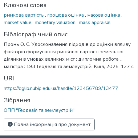
Ключові слова
ринкова вартість
,
грошова оцінка
,
масова оцінка
,
market value
,
monetary valuation
,
mass appraisal
Бібліографічний опис
Пронь О. С. Удосконалення підходів до оцінки впливу
факторів формування ринкової вартості земельної
ділянки в умовах великих міст : дипломна робота ...
магістра : 193 Геодезія та землеустрій. Київ, 2025. 127 с.
URI
https://dglib.nubip.edu.ua/handle/123456789/13477
Зібрання
ОПП "Геодезія та землеустрій"
Повна інформація про документ