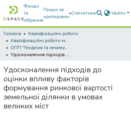
Фонди
Пошук за
та
Статистика
Увійти
критеріями
зібрання
Головна
Кваліфікаційні роботи
Кваліфікаційні роботи магістрів
ОПП "Геодезія та землеустрій"
Удосконалення підходів до оцінки впливу факторів формування ринкової вартості земельної ділянки в умовах великих міст
Удосконалення підходів до
оцінки впливу факторів
формування ринкової вартості
земельної ділянки в умовах
великих міст