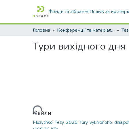
Фонди та зібрання
Пошук за критері
Головна
Конференції та матеріали конференцій
Тез
Тури вихідного дня
Вантажиться...
Файли
Muzychko_Tezy_2025_Tury_vykhidnoho_dnia.pd