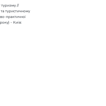
туризму //
 та туристичному
ово-практичної
оку) - Київ: