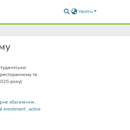
Увійти
зму
студентської
-ресторанному та
2025 року)
урне збагачення
,
ral enrichment
,
active