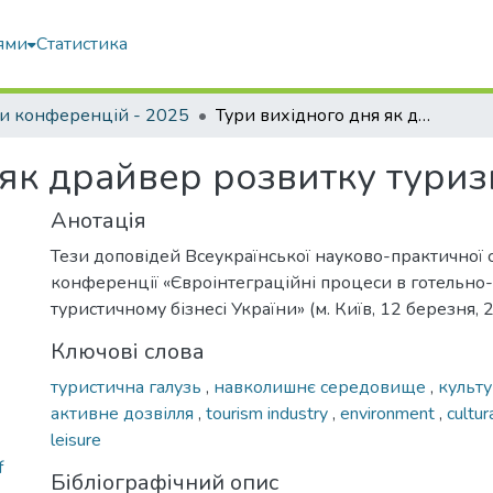
ями
Статистика
и конференцій - 2025
Тури вихідного дня як драйвер розвитку туризму
 як драйвер розвитку тури
Анотація
Тези доповідей Всеукраїнської науково-практичної 
конференції «Євроінтеграційні процеси в готельно
туристичному бізнесі України» (м. Київ, 12 березня, 
Ключові слова
туристична галузь
,
навколишнє середовище
,
культ
активне дозвілля
,
tourism industry
,
environment
,
cultu
leisure
f
Бібліографічний опис