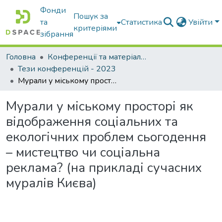
Фонди
Пошук за
та
Статистика
Увійти
критеріями
зібрання
Головна
Конференції та матеріали конференцій
Тези конференцій - 2023
Мурали у міському просторі як відображення соціальних та екологічних проблем сьогодення – мистецтво чи соціальна реклама? (на прикладі сучасних муралів Києва)
Мурали у міському просторі як
відображення соціальних та
екологічних проблем сьогодення
– мистецтво чи соціальна
реклама? (на прикладі сучасних
муралів Києва)