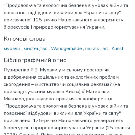
"Продовольча та екологічна безпека в умовах війни та
повоєнної відбудови: виклики для України та світу"
присвяченої 125-річчю Національного університету
біоресурсів і природокористування України.
Ключові слова
мурали
,
мистецтво
,
Wandgemälde
,
murals
,
art
,
Kunst
Бібліографічний опис
Пузиренко Я.В. Мурали у міському просторі як
відображення соціальних та екологічних проблем
сьогодення – мистецтво чи соціальна реклама? (на
прикладі сучасних муралів Києва) // Матеріали
Міжнародної науково-практичної конференції
"Продовольча та екологічна безпека в умовах війни та
повоєнної відбудови: виклики для України та світу"
присвяченої 125-річчю Національного університету
біоресурсів і природокористування України (25 травня
2023). Секція 4. Якість освіти та гуманітарна наука в