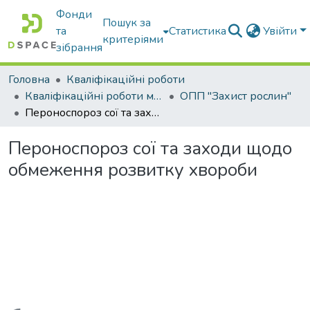
Фонди
Пошук за
та
Статистика
Увійти
критеріями
зібрання
Головна
Кваліфікаційні роботи
Кваліфікаційні роботи магістрів
ОПП "Захист рослин"
Пероноспороз сої та заходи щодо обмеження розвитку хвороби
Пероноспороз сої та заходи щодо
обмеження розвитку хвороби