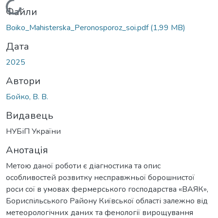
Вантажиться...
Файли
Boiko_Mahisterska_Peronosporoz_soi.pdf
(1,99 MB)
Дата
2025
Автори
Бойко, В. В.
Видавець
НУБіП України
Анотація
Метою даної роботи є діагностика та опис
особливостей розвитку несправжньої борошнистої
роси сої в умовах фермерського господарства «ВАЯК»,
Бориспільського Району Київської області залежно від
метеорологічних даних та фенології вирощування