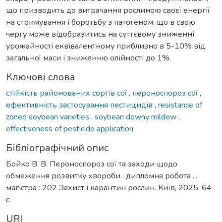
що призводить до витрачання рослиною своєї енергії
на стримування і боротьбу з патогеном, що в свою
чергу може відобразитись на суттєвому зниженні
урожайності еквівалентному приблизно в 5-10% від
загальної маси і зниженню олійності до 1%.
Ключові слова
стійкість районованих сортів сої
,
пероноспороз сої
,
ефективність застосування пестицидів
,
resistance of
zoned soybean varieties
,
soybean downy mildew
,
effectiveness of pesticide application
Бібліографічний опис
Бойко В. В. Пероноспороз сої та заходи щодо
обмеження розвитку хвороби : дипломна робота ...
магістра : 202 Захист і карантин рослин. Київ, 2025. 64
с.
URI