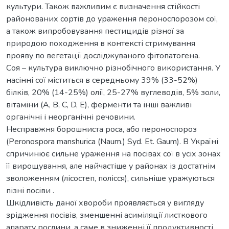
культури. Також важливим є визначення стійкості
районованих сортів до ураження пероноспорозом сої,
а також випробовування пестицидів різної за
природою походження в контексті стримування
прояву по вегетації досліджуваного фітопатогена.
Соя – культура виключно різнобічного використання. У
насінні сої міститься в середньому 39% (33-52%)
білків, 20% (14-25%) олії, 25-27% вуглеводів, 5% золи,
вітаміни (А, В, С, D, Е), ферменти та інші важливі
органічні і неорганічні речовини.
Несправжня борошниста роса, або пероноспороз
(Peronospora manshurica (Naum.) Syd. Et. Gaum). В Україні
спричинює сильне ураження на посівах сої в усіх зонах
її вирощування, але найчастіше у районах із достатнім
зволоженням (лісостеп, полісся), сильніше уражуються
пізні посіви .
Шкідливість даної хвороби проявляється у вигляду
зрідження посівів, зменшенні асиміляції листкового
апарату рослини, а саме в зниженні її продуктивності,