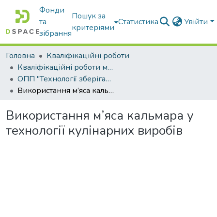
Фонди
Пошук за
та
Статистика
Увійти
критеріями
зібрання
Головна
Кваліфікаційні роботи
Кваліфікаційні роботи магістрів
ОПП "Технології зберігання та переробки водних біоресурсів"
Використання м’яса кальмара у технології кулінарних виробів
Використання м’яса кальмара у
технології кулінарних виробів