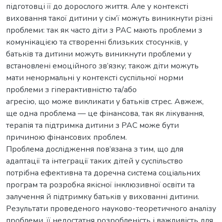
підготовці її до дорослого життя. Але у контексті
виховання такої дитини у сім’ї можуть виникнути різні
проблеми: так як часто діти з РАС мають проблеми з
комунікацією та створенні близьких стосунків, у
батьків та дитини можуть виникнути проблеми у
встановлені емоційного зв’язку; також діти можуть
мати ненормальні у контексті суспільної норми
проблеми з гіперактивністю та/або
агресію, що може викликати у батьків стрес. Авжеж,
ще одна проблема — це фінансова, так як лікування,
терапія та підтримка дитини з РАС може бути
причиною фінансових проблем.
Проблема дослідження пов’язана з тим, що для
адаптації та інтеграції таких дітей у суспільство
потрібна ефективна та доречна система соціальних
програм та розробка якісної інклюзивної освіти та
залучення й підтримку батьків у вихованні дитини.
Результати проведеного науково-теоретичного аналізу
проблеми, її недостатня розробленість і важливість для