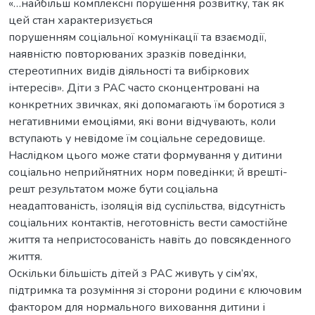
«…найбільш комплексні порушення розвитку, так як
цей стан характеризується
порушенням соціальної комунікації та взаємодії,
наявністю повторюваних зразків поведінки,
стереотипних видів діяльності та вибіркових
інтересів». Діти з РАС часто сконцентровані на
конкретних звичках, які допомагають їм боротися з
негативними емоціями, які вони відчувають, коли
вступають у невідоме їм соціальне середовище.
Наслідком цього може стати формування у дитини
соціально неприйнятних норм поведінки; й врешті-
решт результатом може бути соціальна
неадаптованість, ізоляція від суспільства, відсутність
соціальних контактів, неготовність вести самостійне
життя та непристосованість навіть до повсякденного
життя.
Оскільки більшість дітей з РАС живуть у сім’ях,
підтримка та розуміння зі сторони родини є ключовим
фактором для нормального виховання дитини і