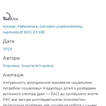
Вантажиться...
Файли
Kyryliuk_Mahisterska_Sotsialno-psykholohichnyi_
suprovid.pdf
(601,03 KB)
Дата
2024
Автори
Кирилюк, Анастасія Ігорівна
Анотація
Актуальність дослідження зумовлено соціальною
потребою соціалізації й адаптації дітей з розладами
аутичного спектра (далі — РАС) до суспільного життя.
РАС все частіше розглядається як психологіко-
педагогічна проблема, але соціальна робота у цьому