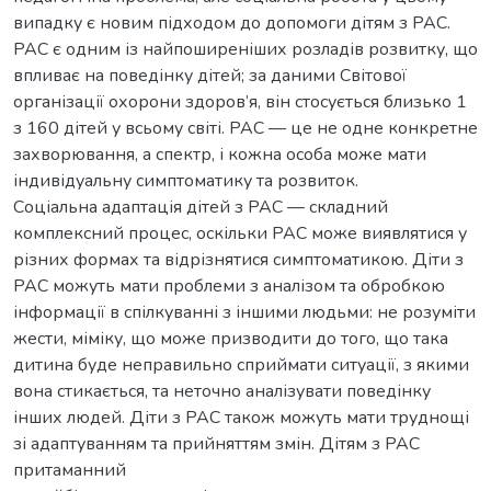
випадку є новим підходом до допомоги дітям з РАС.
РАС є одним із найпоширеніших розладів розвитку, що
впливає на поведінку дітей; за даними Світової
організації охорони здоров’я, він стосується близько 1
з 160 дітей у всьому світі. РАС — це не одне конкретне
захворювання, а спектр, і кожна особа може мати
індивідуальну симптоматику та розвиток.
Соціальна адаптація дітей з РАС — складний
комплексний процес, оскільки РАС може виявлятися у
різних формах та відрізнятися симптоматикою. Діти з
РАС можуть мати проблеми з аналізом та обробкою
інформації в спілкуванні з іншими людьми: не розуміти
жести, міміку, що може призводити до того, що така
дитина буде неправильно сприймати ситуації, з якими
вона стикається, та неточно аналізувати поведінку
інших людей. Діти з РАС також можуть мати труднощі
зі адаптуванням та прийняттям змін. Дітям з РАС
притаманний