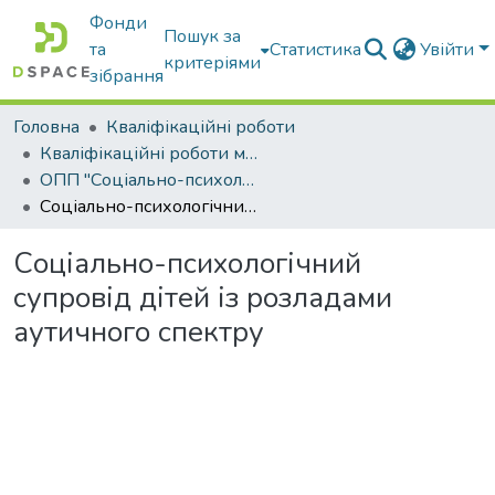
Фонди
Пошук за
та
Статистика
Увійти
критеріями
зібрання
Головна
Кваліфікаційні роботи
Кваліфікаційні роботи магістрів
ОПП "Соціально-психологічна реабілітація"
Соціально-психологічний супровід дітей із розладами аутичного спектру
Соціально-психологічний
супровід дітей із розладами
аутичного спектру