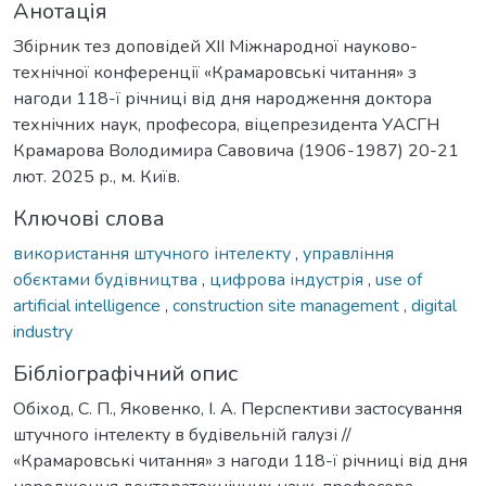
Анотація
Збірник тез доповідей ХІІ Міжнародної науково-
технічної конференції «Крамаровські читання» з
нагоди 118-ї річниці від дня народження доктора
технічних наук, професора, віцепрезидента УАСГН
Крамарова Володимира Савовича (1906-1987) 20-21
лют. 2025 р., м. Київ.
Ключові слова
використання штучного інтелекту
,
управління
обєктами будівництва
,
цифрова індустрія
,
use of
artificial intelligence
,
construction site management
,
digital
industry
Бібліографічний опис
Обіход, С. П., Яковенко, І. А. Перспективи застосування
штучного інтелекту в будівельній галузі //
«Крамаровські читання» з нагоди 118-ї річниці від дня