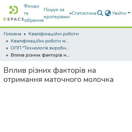
Фонди
Пошук за
та
Статистика
Увійти
критеріями
зібрання
Головна
Кваліфікаційні роботи
Кваліфікаційні роботи магістрів
ОПП "Технологія виробництва і переробки продукції тваринництва"
Вплив різних факторів на отримання маточного молочка
Вплив різних факторів на
отримання маточного молочка
Вантажиться...