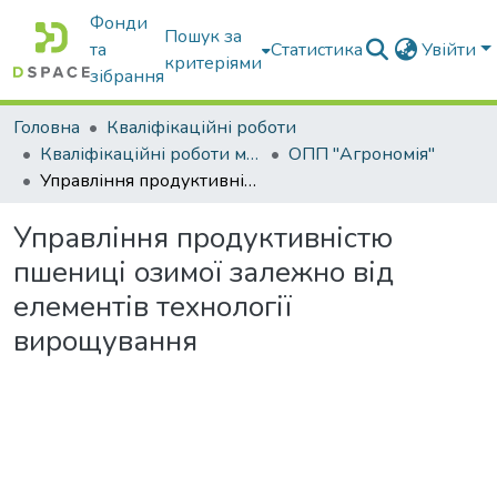
Фонди
Пошук за
та
Статистика
Увійти
критеріями
зібрання
Головна
Кваліфікаційні роботи
Кваліфікаційні роботи магістрів
ОПП "Агрономія"
Управління продуктивністю пшениці озимої залежно від елементів технології вирощування
Управління продуктивністю
пшениці озимої залежно від
елементів технології
вирощування