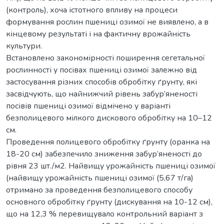
(контроль), хоча істотного впливу на процеси
формування рослин пшениці озимої не виявлено, а в
кінцевому результаті і на фактичну врожайність
культури.
Встановлено закономірності поширення сегетальної
рослинності у посівах пшениці озимої залежно від
застосування різних способів обробітку ґрунту, які
засвідчують, що найнижчий рівень забур’яненості
посівів пшениці озимої відмічено у варіанті
безполицевого мілкого дискового обробітку на 10–12
см.
Проведення полицевого обробітку ґрунту (оранка на
18-20 см) забезпечило зниження забур’яненості до
рівня 23 шт./м2. Найвищу урожайність пшениці озимої
(найвищу урожайність пшениці озимої (5,67 т/га)
отримано за проведення безполицевого способу
основного обробітку ґрунту (дискування на 10-12 см),
що на 12,3 % перевищувало контрольний варіант з