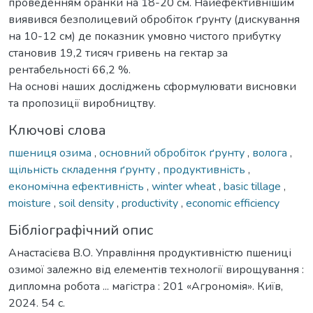
проведенням оранки на 18-20 см. Найефективнішим
виявився безполицевий обробіток ґрунту (дискування
на 10-12 см) де показник умовно чистого прибутку
становив 19,2 тисяч гривень на гектар за
рентабельності 66,2 %.
На основі наших досліджень сформулювати висновки
та пропозиції виробництву.
Ключові слова
пшениця озима
,
основний обробіток ґрунту
,
волога
,
щільність складення ґрунту
,
продуктивність
,
економічна ефективність
,
winter wheat
,
basic tillage
,
moisture
,
soil density
,
productivity
,
economic efficiency
Бібліографічний опис
Анастасієва В.О. Управління продуктивністю пшениці
озимої залежно від елементів технології вирощування :
дипломна робота ... магістра : 201 «Агрономія». Київ,
2024. 54 с.