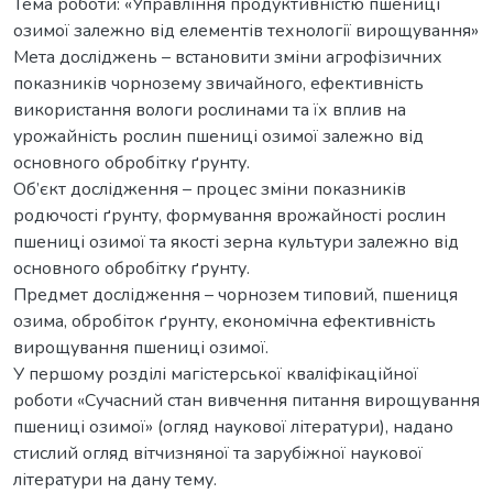
Тема роботи: «Управління продуктивністю пшениці
озимої залежно від елементів технології вирощування»
Мета досліджень – встановити зміни агрофізичних
показників чорнозему звичайного, ефективність
використання вологи рослинами та їх вплив на
урожайність рослин пшениці озимої залежно від
основного обробітку ґрунту.
Об’єкт дослідження – процес зміни показників
родючості ґрунту, формування врожайності рослин
пшениці озимої та якості зерна культури залежно від
основного обробітку ґрунту.
Предмет дослідження – чорнозем типовий, пшениця
озима, обробіток ґрунту, економічна ефективність
вирощування пшениці озимої.
У першому розділі магістерської кваліфікаційної
роботи «Сучасний стан вивчення питання вирощування
пшениці озимої» (огляд наукової літератури), надано
стислий огляд вітчизняної та зарубіжної наукової
літератури на дану тему.