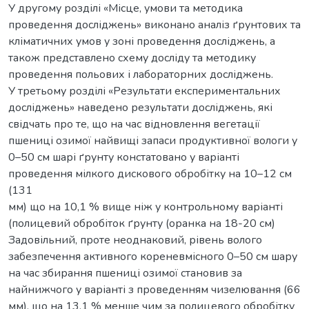
У другому розділі «Місце, умови та методика
проведення досліджень» виконано аналіз ґрунтових та
кліматичних умов у зоні проведення досліджень, а
також представлено схему досліду та методику
проведення польових і лабораторних досліджень.
У третьому розділі «Результати експериментальних
досліджень» наведено результати досліджень, які
свідчать про те, що на час відновлення вегетації
пшениці озимої найвищі запаси продуктивної вологи у
0–50 см шарі ґрунту констатовано у варіанті
проведення мілкого дискового обробітку на 10–12 см
(131
мм) що на 10,1 % вище ніж у контрольному варіанті
(полицевий обробіток ґрунту (оранка на 18-20 см)
Задовільний, проте неоднаковий, рівень волого
забезпечення активного кореневмісного 0–50 см шару
на час збирання пшениці озимої становив за
найнижчого у варіанті з проведенням чизелювання (66
мм), що на 13,1 % менше чим за полицевого обробітку