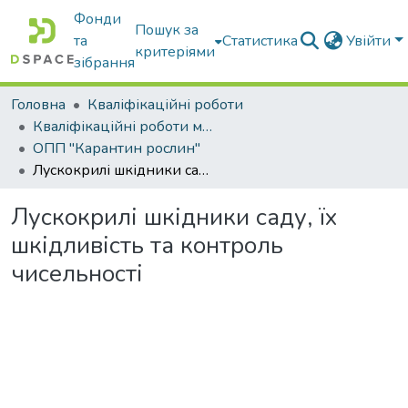
Фонди
Пошук за
та
Статистика
Увійти
критеріями
зібрання
Головна
Кваліфікаційні роботи
Кваліфікаційні роботи магістрів
ОПП "Карантин рослин"
Лускокрилі шкідники саду, їх шкідливість та контроль чисельності
Лускокрилі шкідники саду, їх
шкідливість та контроль
чисельності