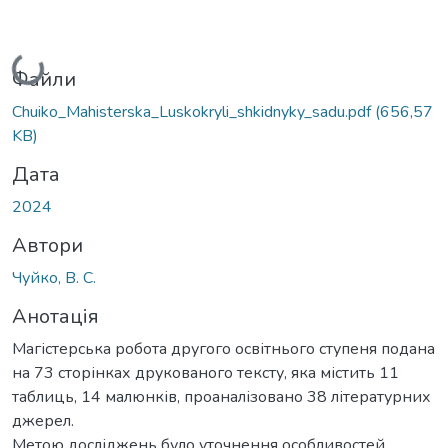
Вантажиться...
Файли
Chuiko_Mahisterska_Luskokryli_shkidnyky_sadu.pdf
(656,57
KB)
Дата
2024
Автори
Чуйко, В. С.
Анотація
Магістерська робота другого освітнього ступеня подана
на 73 сторінках друкованого тексту, яка містить 11
таблиць, 14 малюнків, проаналізовано 38 літературних
джерел.
Метою досліджень було уточнення особливостей