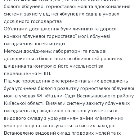
біології яблуневої горностаєвої молі та вдосконалення
системи захисту від неї яблуневих садів в умовах
дослідного господарства
Об’єктами дослідження були личинки та дорослі
комахи яблуневої горностаєвої молі, яблуневі
насадження, інсектициди.
Методи досліджень: лабораторні та польові
дослідження з біологічних особливостей розвитку
шкідника та контролю його чисельності за
перевищення ЕПШ.
Під час проведення експериментальних досліджень
була уточнена біологія розвитку горностаєвої яблуневої
молі в умовах ФГ «Яцьки-Сад» Васильківського району
Київської області. Вивчали систему захисту яблуневих
насаджень від шкідників на основі уточнення їх
видового складу з урахуванням зміни кліматичних
умов регіону та застосування захисних заходів.
Встановлено видовий склад плодових молей та їх