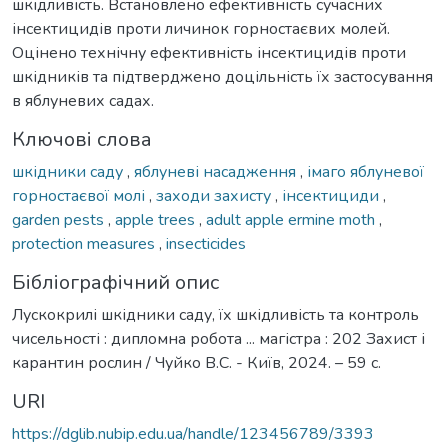
шкідливість. Встановлено ефективність сучасних
інсектицидів проти личинок горностаєвих молей.
Оцінено технічну ефективність інсектицидів проти
шкідників та підтверджено доцільність їх застосування
в яблуневих садах.
Ключові слова
шкідники саду
,
яблуневі насадження
,
імаго яблуневої
горностаєвої молі
,
заходи захисту
,
інсектициди
,
garden pests
,
apple trees
,
adult apple ermine moth
,
protection measures
,
insecticides
Бібліографічний опис
Лускокрилі шкідники саду, їх шкідливість та контроль
чисельності : дипломна робота ... магістра : 202 Захист і
карантин рослин / Чуйко В.С. - Київ, 2024. – 59 с.
URI
https://dglib.nubip.edu.ua/handle/123456789/3393