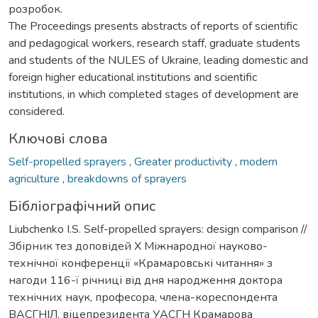
розробок.
The Proceedings presents abstracts of reports of scientific
and pedagogical workers, research staff, graduate students
and students of the NULES of Ukraine, leading domestic and
foreign higher educational institutions and scientific
institutions, in which completed stages of development are
considered.
Ключові слова
Self-propelled sprayers
,
Greater productivity
,
modern
agriculture
,
breakdowns of sprayers
Бібліографічний опис
Liubchenko I.S. Self-propelled sprayers: design comparison //
Збірник тез доповідей Х Міжнародної науково-
технічної конференції «Крамаровські читання» з
нагоди 116-ї річниці від дня народження доктора
технічних наук, професора, члена-кореспондента
ВАСГНІЛ, віцепрезидента УАСГН Крамарова