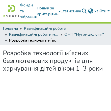
Фонди
Пошук за
та
Статистика
Увійти
критеріями
зібрання
Головна
Кваліфікаційні роботи
Кваліфікаційні роботи магістрів
ОНП "Нутриціологія"
Розробка технології м´ясних безглютенових продуктів для харчування дітей віком 1-3 роки
Розробка технології м´ясних
безглютенових продуктів для
харчування дітей віком 1-3 роки