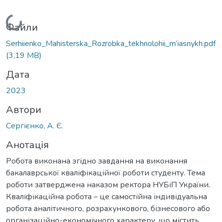
Вантажиться...
Файли
Serhiienko_Мahisterska_Rozrobka_tekhnolohii_m’iasnykh.pdf
(3,19 MB)
Дата
2023
Автори
Сергієнко, А. Є.
Анотація
Робота виконана згідно завдання на виконання
бакалаврської кваліфікаційної роботи студенту. Тема
роботи затверджена наказом ректора НУБіП України.
Кваліфікаційна робота – це самостійна індивідуальна
робота аналітичного, розрахункового, бізнесового або
організаційно-економічного характеру, що містить