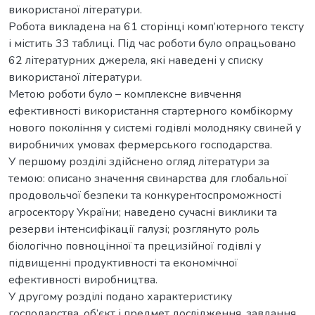
використаної літератури.
Робота викладена на 61 сторінці комп’ютерного тексту
і містить 33 таблиці. Під час роботи було опрацьовано
62 літературних джерела, які наведені у списку
використаної літератури.
Метою роботи було – комплексне вивчення
ефективності використання стартерного комбікорму
нового покоління у системі годівлі молодняку свиней у
виробничих умовах фермерського господарства.
У першому розділі здійснено огляд літератури за
темою: описано значення свинарства для глобальної
продовольчої безпеки та конкурентоспроможності
агросектору України; наведено сучасні виклики та
резерви інтенсифікації галузі; розглянуто роль
біологічно повноцінної та прецизійної годівлі у
підвищенні продуктивності та економічної
ефективності виробництва.
У другому розділі подано характеристику
господарства, об’єкт і предмет дослідження, завдання