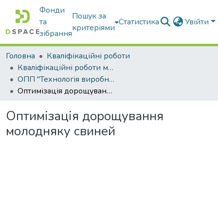
Фонди
Пошук за
та
Статистика
Увійти
критеріями
зібрання
Головна
Кваліфікаційні роботи
Кваліфікаційні роботи магістрів
ОПП "Технологія виробництва і переробки продукції тваринництва"
Оптимізація дорощування молодняку свиней
Оптимізація дорощування
молодняку свиней