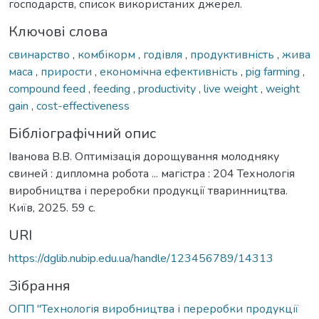
господарств, список використаних джерел.
Ключові слова
свинарство
,
комбікорм
,
годівля
,
продуктивність
,
жива
маса
,
прирости
,
економічна ефективність
,
pig farming
,
compound feed
,
feeding
,
productivity
,
live weight
,
weight
gain
,
cost-effectiveness
Бібліографічний опис
Іванова В.В. Оптимізація дорощування молодняку
свиней : дипломна робота ... магістра : 204 Технологія
виробництва і переробки продукції тваринництва.
Київ, 2025. 59 с.
URI
https://dglib.nubip.edu.ua/handle/123456789/14313
Зібрання
ОПП "Технологія виробництва і переробки продукції