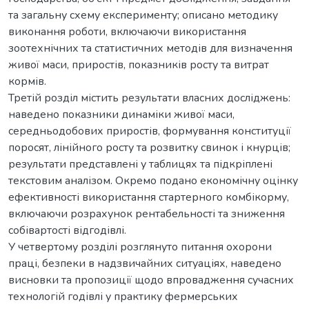
та загальну схему експерименту; описано методику
виконання роботи, включаючи використання
зоотехнічних та статистичних методів для визначення
живої маси, приростів, показників росту та витрат
кормів.
Третій розділ містить результати власних досліджень:
наведено показники динаміки живої маси,
середньодобових приростів, формування конституції
поросят, лінійного росту та розвитку свинок і кнурців;
результати представлені у таблицях та підкріплені
текстовим аналізом. Окремо подано економічну оцінку
ефективності використання стартерного комбікорму,
включаючи розрахунок рентабельності та зниження
собівартості відгодівлі.
У четвертому розділі розглянуто питання охорони
праці, безпеки в надзвичайних ситуаціях, наведено
висновки та пропозиції щодо впровадження сучасних
технологій годівлі у практику фермерських