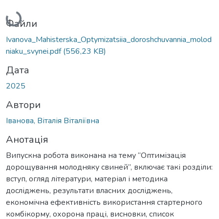
Вантажиться...
Файли
Ivanova_Mahisterska_Optymizatsiia_doroshchuvannia_molod
niaku_svynei.pdf
(556,23 KB)
Дата
2025
Автори
Іванова, Віталія Віталіївна
Анотація
Випускна робота виконана на тему “Оптимізація
дорощування молодняку свиней”, включає такі розділи:
вступ, огляд літератури, матеріал і методика
досліджень, результати власних досліджень,
економічна ефективність використання стартерного
комбікорму, охорона праці, висновки, список