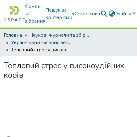
Фонди
Пошук за
та
Статистика
Увійти
критеріями
зібрання
Головна
Наукові журнали та збірники видань
Український часопис ветеринарних наук
Тепловий стрес у високоудійних корів
Тепловий стрес у високоудійних
корів