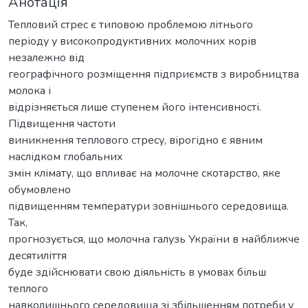
Анотація
Тепловий стрес є типовою проблемою літнього
періоду у високопродуктивних молочних корів
незалежно від
географічного розміщення підприємств з виробництва
молока і
відрізняється лише ступенем його інтенсивності.
Підвищення частоти
виникнення теплового стресу, вірогідно є явним
наслідком глобальних
змін клімату, що впливає на молочне скотарство, яке
обумовлено
підвищенням температури зовнішнього середовища.
Так,
прогнозується, що молочна галузь України в найближче
десятиліття
буде здійснювати свою діяльність в умовах більш
теплого
навколишнього середовища зі збільшенням потреби у