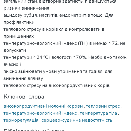
загальний стан, відтворна здатність, підвищуються
ризики виникнення
ацидозу рубця, маститів, ендометритів тощо. Для
профілактики
теплового стресу в корів слід контролювати в
приміщеннях
температурно-вологісний індекс (THI) в межах ˂ 72, не
допускати
температури ˃ 24 ºС і вологості ˃ 70%. Необхідно також
вчасно і
якісно змінювати умови утримання та годівлі для
зниження впливу
теплового стресу на високопродуктивних корів.
Ключові слова
високопродуктивні молочні корови
,
тепловий стрес
,
температурно-вологісний індекс
,
температура тіла
,
терморегуляція
,
серцево-судинна недостатність