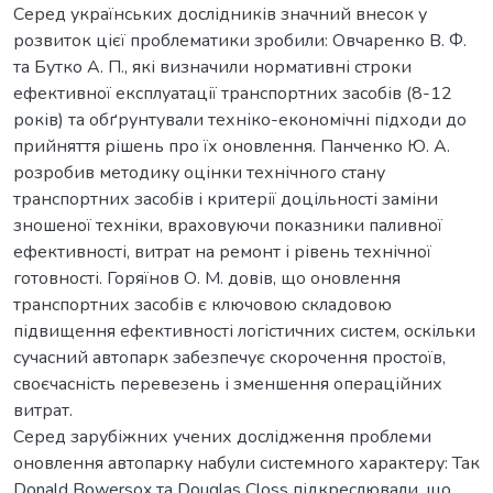
Серед українських дослідників значний внесок у
розвиток цієї проблематики зробили: Овчаренко В. Ф.
та Бутко А. П., які визначили нормативні строки
ефективної експлуатації транспортних засобів (8-12
років) та обґрунтували техніко-економічні підходи до
прийняття рішень про їх оновлення. Панченко Ю. А.
розробив методику оцінки технічного стану
транспортних засобів і критерії доцільності заміни
зношеної техніки, враховуючи показники паливної
ефективності, витрат на ремонт і рівень технічної
готовності. Горяїнов О. М. довів, що оновлення
транспортних засобів є ключовою складовою
підвищення ефективності логістичних систем, оскільки
сучасний автопарк забезпечує скорочення простоїв,
своєчасність перевезень і зменшення операційних
витрат.
Серед зарубіжних учених дослідження проблеми
оновлення автопарку набули системного характеру: Так
Donald Bowersox та Douglas Closs підкреслювали, що