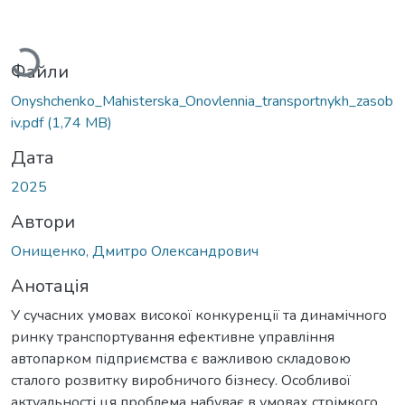
Вантажиться...
Файли
Onyshchenko_Mahisterska_Onovlennia_transportnykh_zasob
iv.pdf
(1,74 MB)
Дата
2025
Автори
Онищенко, Дмитро Олександрович
Анотація
У сучасних умовах високої конкуренції та динамічного
ринку транспортування ефективне управління
автопарком підприємства є важливою складовою
сталого розвитку виробничого бізнесу. Особливої
актуальності ця проблема набуває в умовах стрімкого