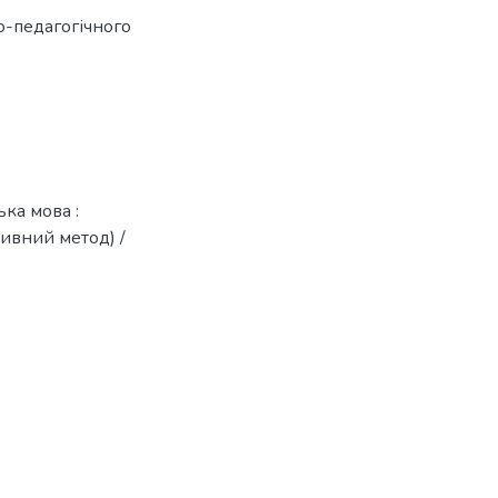
-педагогічного
ка мова :
ивний метод) /