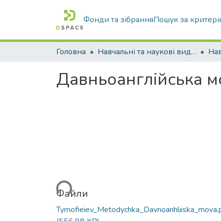
Фонди та зібрання
Пошук за критері
Головна
Навчальні та наукові видання
Давньоанглійська м
Вантажиться...
Файли
Tymofieiev_Metodychka_Davnoanhliiska_mova.