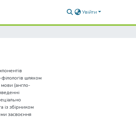
Увійти
мпонентів
в-філологів шляхом
 мови (англо-
иведенні
пеціально
а із збірником
рми засвоєння