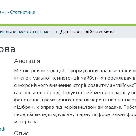
ями
Статистика
Навчально-методичні матеріали
Давньоанглійська мова
ова
Анотація
Метою рекомендацій є формування аналітичних ко
інтелектуальної компетенції майбутніх перекладачі
синхронічного вивчення історії розвитку англійської
саксонський період). Індуктивний метод полягає у в
фонетично-граматичних правил через виконання с
підібраних вправ під керівництвом викладача. Робот
передбачає індивідуальну, парну та фронтальну фо
матеріалу.
pdf
Опис