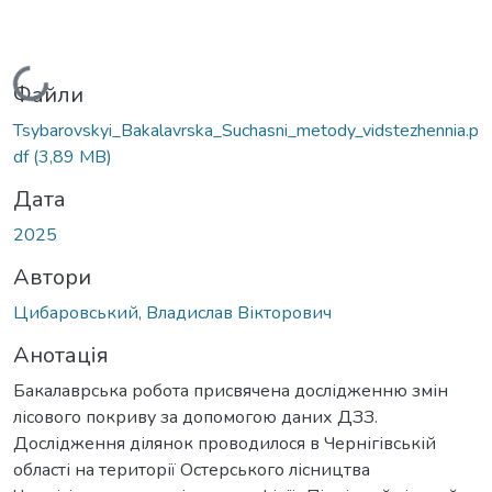
Вантажиться...
Файли
Tsybarovskyi_Bakalavrska_Suchasni_metody_vidstezhennia.p
df
(3,89 MB)
Дата
2025
Автори
Цибаровський, Владислав Вікторович
Анотація
Бакалаврська робота присвячена дослідженню змін
лісового покриву за допомогою даних ДЗЗ.
Дослідження ділянок проводилося в Чернігівській
області на території Остерського лісництва