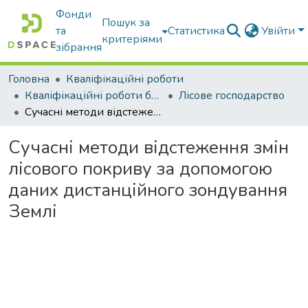
Фонди
Пошук за
та
Статистика
Увійти
критеріями
зібрання
Головна
Кваліфікаційні роботи
Кваліфікаційні роботи бакалаврів
Лісове господарство
Сучасні методи відстеження змін лісового покриву за допомогою даних дистанційного зондування Землі
Сучасні методи відстеження змін
лісового покриву за допомогою
даних дистанційного зондування
Землі