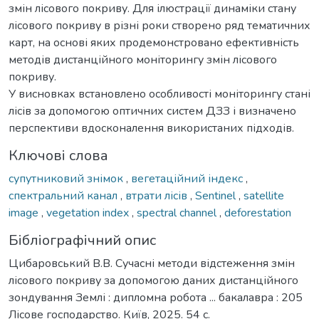
змін лісового покриву. Для ілюстрації динаміки стану
лісового покриву в різні роки створено ряд тематичних
карт, на основі яких продемонстровано ефективність
методів дистанційного моніторингу змін лісового
покриву.
У висновках встановлено особливості моніторингу стані
лісів за допомогою оптичних систем ДЗЗ і визначено
перспективи вдосконалення використаних підходів.
Ключові слова
супутниковий знімок
,
вегетаційний індекс
,
спектральний канал
,
втрати лісів
,
Sentinel
,
satellite
image
,
vegetation index
,
spectral channel
,
deforestation
Бібліографічний опис
Цибаровський В.В. Сучасні методи відстеження змін
лісового покриву за допомогою даних дистанційного
зондування Землі : дипломна робота ... бакалавра : 205
Лісове господарство. Київ, 2025. 54 с.