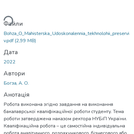
ься...
Файли
Bohza_O_Мahisterska_Udoskonalennia_tekhnolohii_preservi
v.pdf
(2,99 MB)
Дата
2022
Автори
Богза, А. О.
Анотація
Робота виконана згідно завдання на виконання
бакалаврської кваліфікаційної роботи студенту. Тема
роботи затверджена наказом ректора НУБіП України.
Кваліфікаційна робота – це самостійна індивідуальна
робота аналітичного, розрахункового, бізнесового або