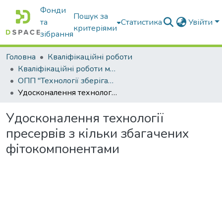
Фонди
Пошук за
та
Статистика
Увійти
критеріями
зібрання
Головна
Кваліфікаційні роботи
Кваліфікаційні роботи магістрів
ОПП "Технології зберігання та переробки водних біоресурсів"
Удосконалення технології пресервів з кільки збагачених фітокомпонентами
Удосконалення технології
пресервів з кільки збагачених
фітокомпонентами