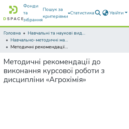
Фонди
Пошук за
та
Статистика
Увійти
критеріями
зібрання
Головна
Навчальні та наукові видання
Навчально-методичні матеріали
Методичні рекомендації до виконання курсової роботи з дисципліни «Агрохімія»
Методичні рекомендації до
виконання курсової роботи з
дисципліни «Агрохімія»