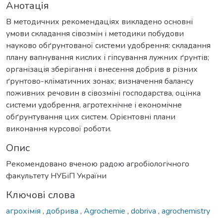
Анотація
В методичних рекомендаціях викладено основні
умови складання сівозмін і методики побудови
науково обґрунтованої системи удобрення: складання
плану вапнування кислих і гіпсування лужних ґрунтів;
організація зберігання і внесення добрив в різних
ґрунтово-кліматичних зонах; визначення балансу
поживних речовин в сівозміні господарства, оцінка
системи удобрення, агротехнічне і економічне
обґрунтування цих систем. Орієнтовні плани
виконання курсової роботи.
Опис
Рекомендовано вченою радою агробіологічного
факультету НУБіП України
Ключові слова
агрохімія
,
добрива
,
Agrochemie
,
dobriva
,
agrochemistry