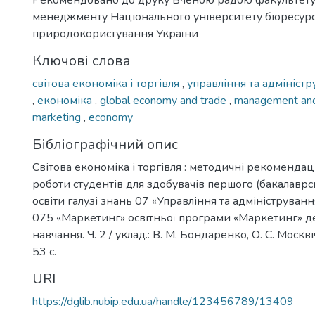
Рекомендовано до друку Вченою радою факультету
менеджменту Національного університету біоресурсі
природокористування України
Ключові слова
світова економіка і торгівля
,
управління та адмініст
,
економіка
,
global economy and trade
,
management and
marketing
,
economy
Бібліографічний опис
Світова економіка і торгівля : методичні рекомендаці
роботи студентів для здобувачів першого (бакалаврс
освіти галузі знань 07 «Управління та адмініструванн
075 «Маркетинг» освітньої програми «Маркетинг» 
навчання. Ч. 2 / уклад.: В. М. Бондаренко, О. С. Москвічо
53 с.
URI
https://dglib.nubip.edu.ua/handle/123456789/13409