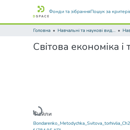
Фонди та зібрання
Пошук за критері
Головна
Навчальні та наукові видання
Світова економіка і 
Вантажиться...
Файли
Bondarenko_Metodychka_Svitova_torhivlia_Ch2