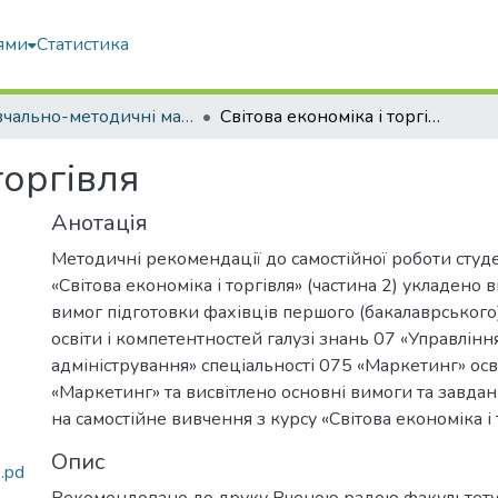
ями
Статистика
Навчально-методичні матеріали
Світова економіка і торгівля
торгівля
Анотація
Методичні рекомендації до самостійної роботи студ
«Світова економіка і торгівля» (частина 2) укладено 
вимог підготовки фахівців першого (бакалаврського
освіти і компетентностей галузі знань 07 «Управління
адміністрування» спеціальності 075 «Маркетинг» ос
«Маркетинг» та висвітлено основні вимоги та завдан
на самостійне вивчення з курсу «Світова економіка і 
Опис
.pd