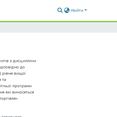
Увійти
ентів з дисципліни
відповідно до
) рівня вищої
 та
вітньої програми
ня які виносяться
торгівля».