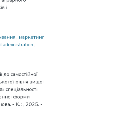
 аграрного
в і
рування
,
маркетинг
 administration
,
ї до самостійної
ького) рівня вищої
я» спеціальності
денної форми
ва. - К. : , 2025. -