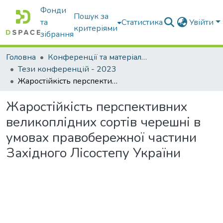
Фонди
Пошук за
та
Статистика
Увійти
критеріями
зібрання
Головна
Конференції та матеріали конференцій
Тези конференцій - 2023
Жаростійкість перспективних великоплідних сортів черешні в умовах правобережної частини Західного Лісостепу України
Жаростійкість перспективних
великоплідних сортів черешні в
умовах правобережної частини
Західного Лісостепу України