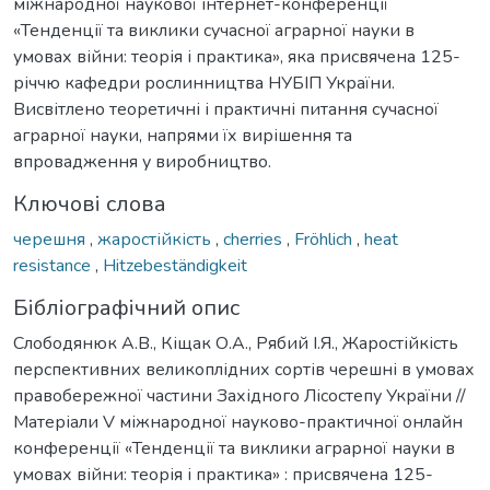
міжнародної наукової інтернет-конференції
«Тенденції та виклики сучасної аграрної науки в
умовах війни: теорія і практика», яка присвячена 125-
річчю кафедри рослинництва НУБІП України.
Висвітлено теоретичні і практичні питання сучасної
аграрної науки, напрями їх вирішення та
впровадження у виробництво.
Ключові слова
черешня
,
жаростійкість
,
cherries
,
Fröhlich
,
heat
resistance
,
Hitzebeständigkeit
Бібліографічний опис
Слободянюк А.В., Кіщак О.А., Рябий І.Я., Жаростійкість
перспективних великоплідних сортів черешні в умовах
правобережної частини Західного Лісостепу України //
Матеріали V міжнародної науково-практичної онлайн
конференції «Тенденції та виклики аграрної науки в
умовах війни: теорія і практика» : присвячена 125-