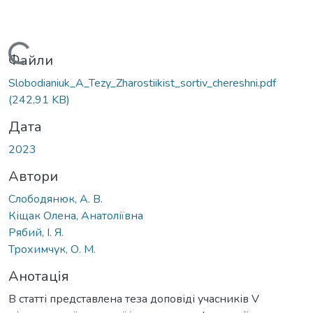
Вантажиться...
Файли
Slobodianiuk_A_Tezy_Zharostiikist_sortiv_chereshni.pdf
(242,91 KB)
Дата
2023
Автори
Слободянюк, А. В.
Кіщак Олена, Анатоліївна
Рябий, І. Я.
Трохимчук, О. М.
Анотація
В статті представлена теза доповіді учасників V