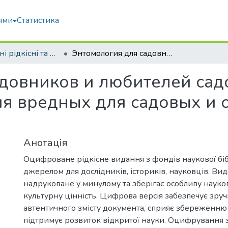
ями
Статистика
Оцифровані рідкісні та цінні видання з фонду наукової бібліотеки
Энтомология для садовников и любителей садоводства или естественная история вредных для садовых и огородных растений насекомых и червей
довников и любителей сад
ия вредных для садовых и
й
Анотація
Оцифроване рідкісне видання з фондів наукової біб
джерелом для дослідників, істориків, науковців. Ви
надруковане у минулому та зберігає особливу науков
культурну цінність. Цифрова версія забезпечує зру
автентичного змісту документа, сприяє збереженню 
підтримує розвиток відкритої науки. Оцифрування 