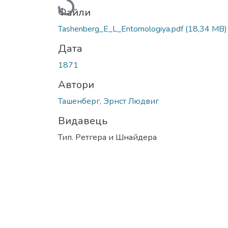
Файли
Tashenberg_E_L_Entomologiya.pdf
(18,34 MB)
Дата
1871
Автори
Ташенберг, Эрнст Людвиг
Видавець
Тип. Ретгера и Шнайдера