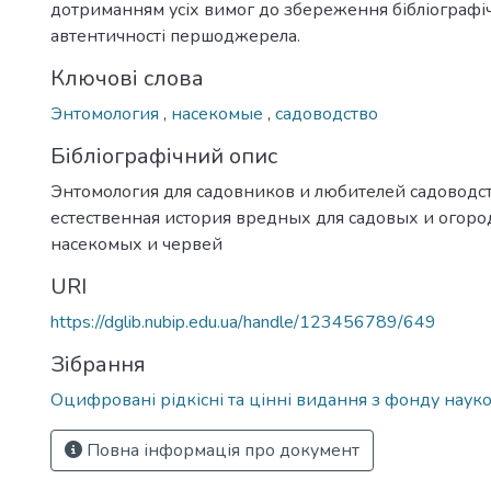
дотриманням усіх вимог до збереження бібліографічн
автентичності першоджерела.
Ключові слова
Энтомология
,
насекомые
,
садоводство
Бібліографічний опис
Энтомология для садовников и любителей садоводс
естественная история вредных для садовых и огор
насекомых и червей
URI
https://dglib.nubip.edu.ua/handle/123456789/649
Зібрання
Оцифровані рідкісні та цінні видання з фонду науко
Повна інформація про документ