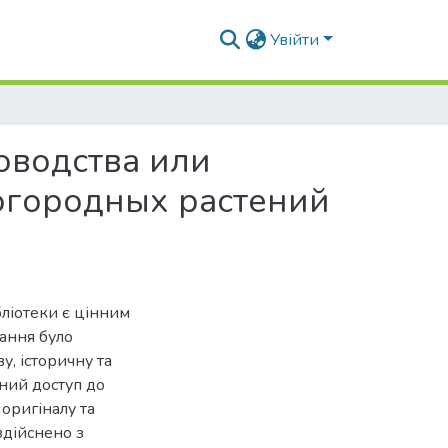
Увійти
оводства или
 огородных растений
ліотеки є цінним
дання було
у, історичну та
чний доступ до
оригіналу та
здійснено з