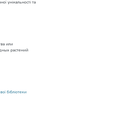
ої унікальності та
тва или
одных растений
вої бібліотеки