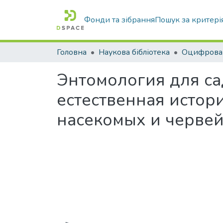
Фонди та зібрання
Пошук за критері
Головна
Наукова бібліотека
Энтомология для са
естественная истор
насекомых и черве
Вантажиться...