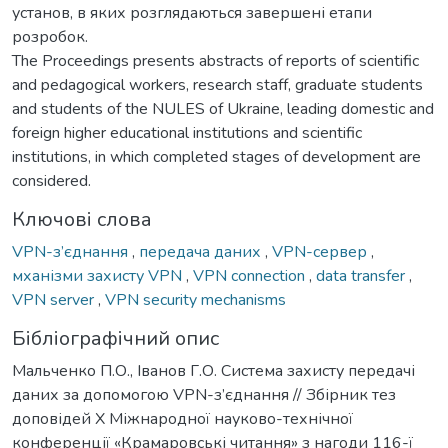
установ, в яких розглядаються завершені етапи
розробок.
The Proceedings presents abstracts of reports of scientific
and pedagogical workers, research staff, graduate students
and students of the NULES of Ukraine, leading domestic and
foreign higher educational institutions and scientific
institutions, in which completed stages of development are
considered.
Ключові слова
VPN-з’єднання
,
передача даних
,
VPN-сервер
,
мханізми захисту VPN
,
VPN connection
,
data transfer
,
VPN server
,
VPN security mechanisms
Бібліографічний опис
Мальченко П.О., Іванов Г.О. Система захисту передачі
даних за допомогою VPN-з’єднання // Збірник тез
доповідей Х Міжнародної науково-технічної
конференції «Крамаровські читання» з нагоди 116-ї