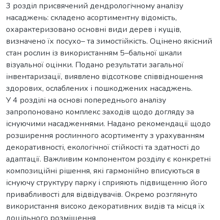
3 розділ присвячений дендрологічному аналізу
насаджень: складено асортиментну відомість,
охарактеризовано основні види дерев і кущів,
визначено їх посухо– та зимостійкість. Оцінено якісний
стан рослин із використанням 5–бальної шкали
візуальної оцінки. Подано результати загальної
інвентаризації, виявлено відсоткове співвідношення
здорових, ослаблених і пошкоджених насаджень.
У 4 розділі на основі попереднього аналізу
запропоновано комплекс заходів щодо догляду за
існуючими насадженнями. Надано рекомендації щодо
розширення рослинного асортименту з урахуванням
декоративності, екологічної стійкості та здатності до
адаптації. Важливим компонентом розділу є конкретні
композиційні рішення, які гармонійно вписуються в
існуючу структуру парку і сприяють підвищенню його
привабливості для відвідувачів. Окремо розглянуто
використання високо декоративних видів та місця їх
доцільного розміщення