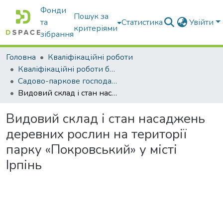
Фонди
Пошук за
та
Статистика
Увійти
критеріями
зібрання
Головна
Кваліфікаційні роботи
Кваліфікаційні роботи бакалаврів
Садово-паркове господарство
Видовий склад і стан насаджень деревних рослин на території парку «Покровський» у місті Ірпінь
Видовий склад і стан насаджень
деревних рослин на території
парку «Покровський» у місті
Ірпінь