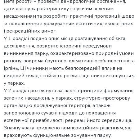
мета роботи – провести дендрологічне обстеження,
дати якісну характеристику існуючим зеленим
насадженням та розробити практичні пропозиції щодо
їх покращення з урахуванням естетичних, екологічних
і рекреаційних вимог.
У 1 розділі подано опис місця розташування об’єкта
дослідження, розкрито історичні передумови
виникнення парку, охарактеризовано природні умови
регіону, зокрема ґрунтово–кліматичні особливості міста
Ірпінь. Ці чинники мають безпосередній вплив на
видовий склад і стійкість рослин, що використовуються
у парках.
У 2 розділі розглянуто загальні принципи формування
зелених насаджень у парках, структурно–просторову
організацію досліджуваної території, а також
запропоновано сучасні підходи до покращення
естетичної привабливості рекреаційного середовища.
Значну увагу приділено композиційним рішенням, які
враховують функціональне зонування парку.