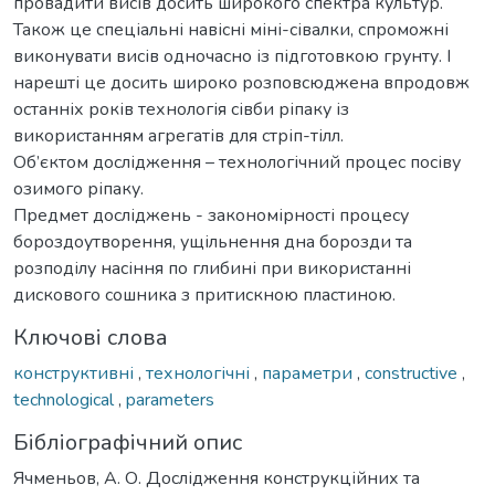
провадити висів досить широкого спектра культур.
Також це спеціальні навісні міні-сівалки, спроможні
виконувати висів одночасно із підготовкою грунту. І
нарешті це досить широко розповсюджена впродовж
останніх років технологія сівби ріпаку із
використанням агрегатів для стріп-тілл.
Об’єктом дослідження – технологічний процес посіву
озимого ріпаку.
Предмет досліджень - закономірності процесу
бороздоутворення, ущільнення дна борозди та
розподілу насіння по глибині при використанні
дискового сошника з притискною пластиною.
Ключові слова
конструктивні
,
технологічні
,
параметри
,
constructive
,
technological
,
parameters
Бібліографічний опис
Ячменьов, А. О. Дослідження конструкційних та