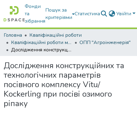
Фонди
Пошук за
та
Статистика
Увійти
критеріями
зібрання
Головна
Кваліфікаційні роботи
Кваліфікаційні роботи магістрів
ОПП "Агроінженерія"
Дослідження конструкційних та технологічних параметрів посівного комплексу Vitu/ Kockerling при посіві озимого ріпаку
Дослідження конструкційних та
технологічних параметрів
посівного комплексу Vitu/
Kockerling при посіві озимого
ріпаку