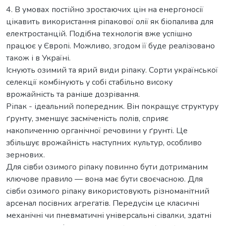
4. В умовах постійно зростаючих цін на енергоносії
цікавить використання ріпакової олії як біопалива для
електростанцій. Подібна технологія вже успішно
працює у Європі. Можливо, згодом її буде реалізовано
також і в Україні.
Існують озимий та ярий види ріпаку. Сорти української
селекції комбінують у собі стабільно високу
врожайність та раніше дозрівання.
Ріпак - ідеальний попередник. Він покращує структуру
ґрунту, зменшує засміченість полів, сприяє
накопиченню органічної речовини у ґрунті. Це
збільшує врожайність наступних культур, особливо
зернових.
Для сівби озимого ріпаку повинно бути дотриманим
ключове правило — вона має бути своєчасною. Для
сівби озимого ріпаку використовують різноманітний
арсенал посівних агрегатів. Передусім це класичні
механічні чи пневматичні універсальні сівалки, здатні