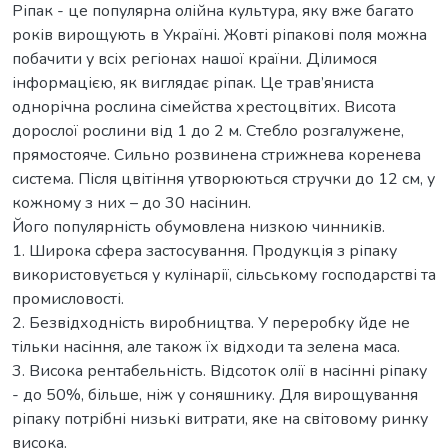
Ріпак - це популярна олійна культура, яку вже багато
років вирощують в Україні. Жовті ріпакові поля можна
побачити у всіх регіонах нашої країни. Ділимося
інформацією, як виглядає ріпак. Це трав’яниста
однорічна рослина сімейства хрестоцвітих. Висота
дорослої рослини від 1 до 2 м. Стебло розгалужене,
прямостояче. Сильно розвинена стрижнева коренева
система. Після цвітіння утворюються стручки до 12 см, у
кожному з них – до 30 насінин.
Його популярність обумовлена низкою чинників.
1. Широка сфера застосування. Продукція з ріпаку
використовується у кулінарії, сільському господарстві та
промисловості.
2. Безвідходність виробництва. У переробку йде не
тільки насіння, але також їх відходи та зелена маса.
3. Висока рентабельність. Відсоток олії в насінні ріпаку
- до 50%, більше, ніж у соняшнику. Для вирощування
ріпаку потрібні низькі витрати, яке на світовому ринку
висока.