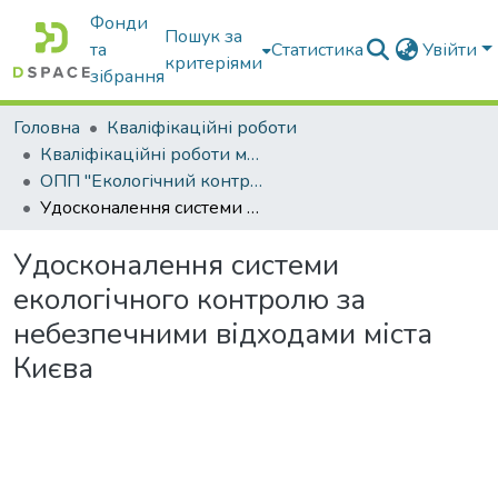
Фонди
Пошук за
та
Статистика
Увійти
критеріями
зібрання
Головна
Кваліфікаційні роботи
Кваліфікаційні роботи магістрів
ОПП "Екологічний контроль та аудит"
Удосконалення системи екологічного контролю за небезпечними відходами міста Києва
Удосконалення системи
екологічного контролю за
небезпечними відходами міста
Києва