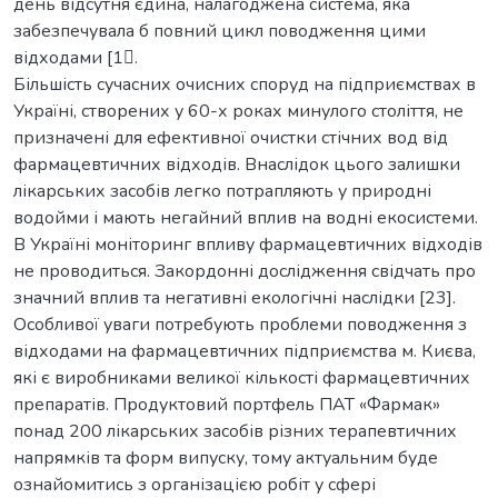
день відсутня єдина, налагоджена система, яка
забезпечувала б повний цикл поводження цими
відходами [1.
Більшість сучасних очисних споруд на підприємствах в
Україні, створених у 60-х роках минулого століття, не
призначені для ефективної очистки стічних вод від
фармацевтичних відходів. Внаслідок цього залишки
лікарських засобів легко потрапляють у природні
водойми і мають негайний вплив на водні екосистеми.
В Україні моніторинг впливу фармацевтичних відходів
не проводиться. Закордонні дослідження свідчать про
значний вплив та негативні екологічні наслідки [23].
Особливої уваги потребують проблеми поводження з
відходами на фармацевтичних підприємства м. Києва,
які є виробниками великої кількості фармацевтичних
препаратів. Продуктовий портфель ПАТ «Фармак»
понад 200 лікарських засобів різних терапевтичних
напрямків та форм випуску, тому актуальним буде
ознайомитись з організацією робіт у сфері