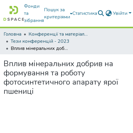
Фонди
Пошук за
та
Статистика
Увійти
критеріями
зібрання
Головна
Конференції та матеріали конференцій
Тези конференцій - 2023
Вплив мінеральних добрив на формування та роботу фотосинтетичного апарату ярої пшениці
Вплив мінеральних добрив на
формування та роботу
фотосинтетичного апарату ярої
пшениці