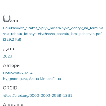
Вантажиться...
Файли
Poliukhovych_Stattia_Vplyv_mineralnykh_dobryv_na_formuva
nnia_robotu_fotosyntetychnoho_aparatu_iaroi_pshenytsi.pdf
(229,2 KB)
Дата
2023
Автори
Полюхович, М. А.
Кудрявицька, Аліна Миколаївна
ORCID
https://orcid.org/0000-0003-2888-1981
Анотація