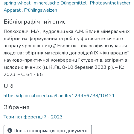
spring wheat
,
mineralische Düngemittel
,
Photosynthetischer
Apparat
,
Frühlingsweizen
Бібліографічний опис
Полюхович М.А., Кудрявицька А.М. Вплив мінеральних
добрив на формування та роботу фотосинтетичного
апарату ярої пшениці // Екологія – філософія існування
людства : збірник матеріалів доповідей ІХ міжнародної
науково-практичної конференції студентів, аспірантів і
молодих вчених (м. Київ., 8-10 березня 2023 р.). – К.:
2023. – С. 64 - 65
URI
https://dglib.nubip.edu.ua/handle/123456789/10431
Зібрання
Тези конференцій - 2023
Повна інформація про документ