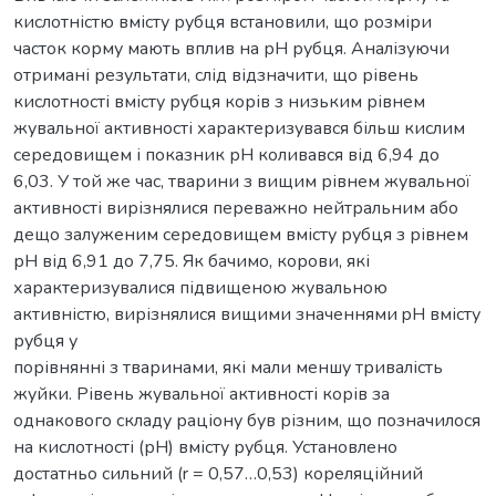
кислотністю вмісту рубця встановили, що розміри
часток корму мають вплив на рН рубця. Аналізуючи
отримані результати, слід відзначити, що рівень
кислотності вмісту рубця корів з низьким рівнем
жувальної активності характеризувався більш кислим
середовищем і показник рН коливався від 6,94 до
6,03. У той же час, тварини з вищим рівнем жувальної
активності вирізнялися переважно нейтральним або
дещо залуженим середовищем вмісту рубця з рівнем
рН від 6,91 до 7,75. Як бачимо, корови, які
характеризувалися підвищеною жувальною
активністю, вирізнялися вищими значеннями pH вмісту
рубця у
порівнянні з тваринами, які мали меншу тривалість
жуйки. Рівень жувальної активності корів за
однакового складу раціону був різним, що позначилося
на кислотності (рН) вмісту рубця. Установлено
достатньо сильний (r = 0,57…0,53) кореляційний