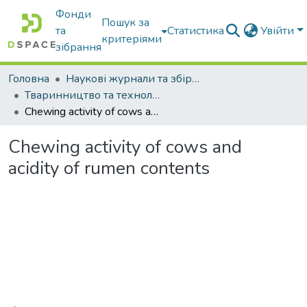
Фонди
Пошук за
та
Статистика
Увійти
критеріями
зібрання
Головна
Наукові журнали та збірники видань
Тваринництво та технології харчових продуктів
Chewing activity of cows and acidity of rumen contents
Chewing activity of cows and
acidity of rumen contents