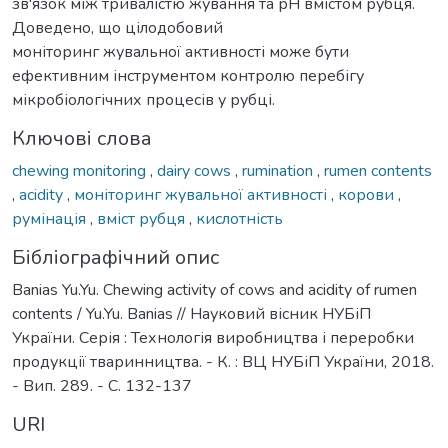
зв'язок між тривалістю жування та рН вмістом рубця.
Доведено, що цілодобовий
моніторинг жувальної активності може бути
ефективним інструментом контролю перебігу
мікробіологічних процесів у рубці.
Ключові слова
chewing monitoring
,
dairy cows
,
rumination
,
rumen contents
,
acidity
,
моніторинг жувальної активності
,
корови
,
румінація
,
вміст рубця
,
кислотність
Бібліографічний опис
Banias Yu.Yu. Chewing activity of cows and acidity of rumen
contents / Yu.Yu. Banias // Науковий вісник НУБіП
України. Серія : Технологія виробництва і переробки
продукції тваринництва. - К. : ВЦ НУБіП України, 2018.
- Вип. 289. - С. 132-137
URI