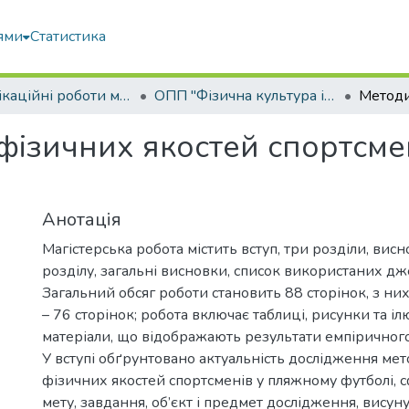
ями
Статистика
Кваліфікаційні роботи магістрів
ОПП "Фізична культура і спорт"
фізичних якостей спортсме
Анотація
Магістерська робота містить вступ, три розділи, вис
розділу, загальні висновки, список використаних дж
Загальний обсяг роботи становить 88 сторінок, з ни
– 76 сторінок; робота включає таблиці, рисунки та іл
матеріали, що відображають результати емпіричног
У вступі обґрунтовано актуальність дослідження ме
фізичних якостей спортсменів у пляжному футболі,
мету, завдання, об’єкт і предмет дослідження, висуну