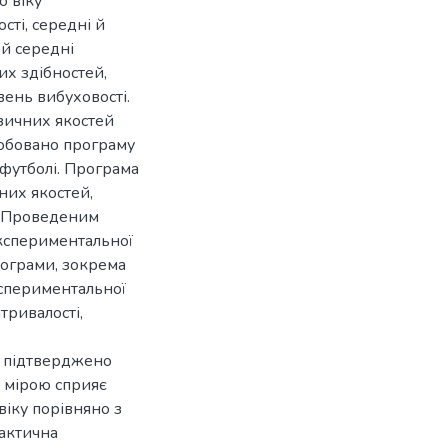
о віку
сті, середні й
 й середні
их здібностей,
вень вибуховості.
зичних якостей
робовано програму
футболі. Програма
них якостей,
. Проведеним
експериментальної
рограми, зокрема
кспериментальної
итривалості,
а підтверджено
ю мірою сприяє
віку порівняно з
актична