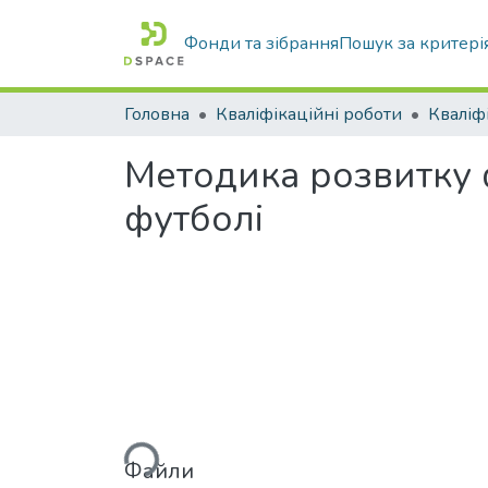
Фонди та зібрання
Пошук за критері
Головна
Кваліфікаційні роботи
Методика розвитку 
футболі
Вантажиться...
Файли