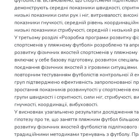
футболістів. Встановлено, що спортсмени підлітковог
демонструють середні показники швидкості, спритно
низькі показники сили рук і ніг, витривалості; високі
показники гнучкості, середній рівень координаційн
низькі показники стрибучості, середній і низький рі
У третьому розділі «Розробка програми розвитку фі
спортсменів у пляжному футболі» розроблено та ап
розвитку фізичних якостей спортсменів у пляжному 
включає у себе базову підготовку, розвиток спеціаль
поєднання фізичних якостей з ігровими ситуаціями
повторним тестуванням футболістів контрольної й 
груп підтверджено ефективність запропонованої п
зростання показників розвинутості у спортсменів е
групи швидкості і спритності, сили ніг, стрибучості, в
гнучкості, координації, вибуховості.
У висновках узагальнено результати дослідження т
гіпотезу про те, що заняття пляжним футбол більшо
розвитку фізичних якостей футболістів підліткового 
традиційними методиками тренувань з футболу. Пр