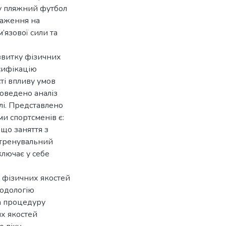
 у пляжний футбол
таження на
’язової сили та
звитку фізичних
асифікацію
ті впливу умов
оведено аналіз
лі. Представлено
и спортсменів є:
 що заняття з
-тренувальний
лючає у себе
 фізичних якостей
тодологію
та процедуру
их якостей