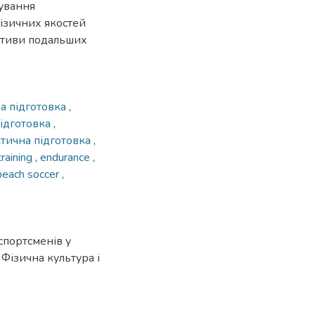
сування
ізичних якостей
ктиви подальших
а підготовка
,
підготовка
,
ктична підготовка
,
raining
,
endurance
,
beach soccer
,
спортсменів у
 Фізична культура і