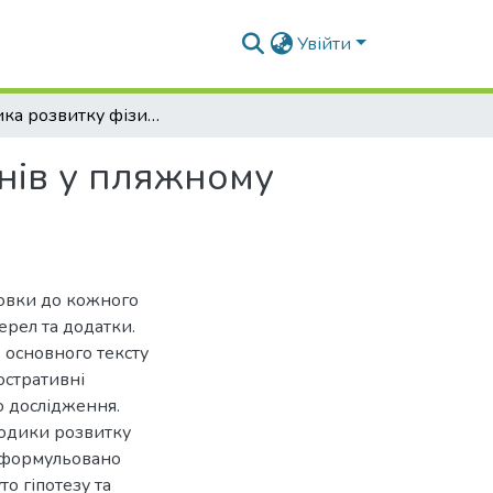
Увійти
Методика розвитку фізичних якостей спортсменів у пляжному футболі
нів у пляжному
новки до кожного
ерел та додатки.
х основного тексту
юстративні
о дослідження.
тодики розвитку
 сформульовано
то гіпотезу та