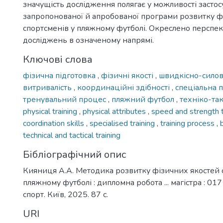
значущість дослідження полягає у можливості засто
запропонованої й апробованої програми розвитку ф
спортсменів у пляжному футболі. Окреслено перспе
досліджень в означеному напрямі.
Ключові слова
фізична підготовка
,
фізичні якості
,
швидкісно-силов
витривалість
,
координаційні здібності
,
спеціальна 
тренувальний процес
,
пляжний футбол
,
техніко-та
physical training
,
physical attributes
,
speed and strength t
coordination skills
,
specialised training
,
training process
,
technical and tactical training
Бібліографічний опис
Кияниця А.А. Методика розвитку фізичних якостей 
пляжному футболі : дипломна робота ... магістра : 017
спорт. Київ, 2025. 87 с.
URI