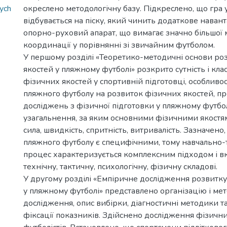
ych
окреслено методологічну базу. Підкреслено, що гра
відбувається на піску, який чинить додаткове наван
опорно-руховий апарат, що вимагає значно більшої м
координації у порівнянні зі звичайним футболом.
У першому розділі «Теоретико-методичні основи ро
якостей у пляжному футболі» розкрито сутність і кл
фізичних якостей у спортивній підготовці, особливос
пляжного футболу на розвиток фізичних якостей, пр
досліджень з фізичної підготовки у пляжному футбо
узагальнення, за яким основними фізичними якостям
сила, швидкість, спритність, витривалість. Зазначено,
пляжного футболу є специфічними, тому навчально
процес характеризується комплексним підходом і вк
технічну, тактичну, психологічну, фізичну складові.
У другому розділі «Емпіричне дослідження розвитку
у пляжному футболі» представлено організацію і ме
дослідження, опис вибірки, діагностичні методики 
фіксації показників. Здійснено дослідження фізичн