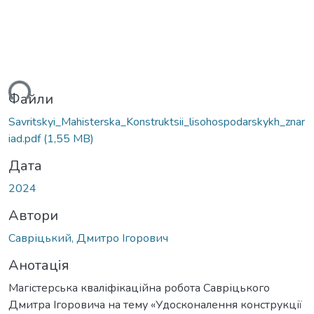
ься...
Файли
Savritskyi_Mahisterska_Konstruktsii_lisohospodarskykh_znar
iad.pdf
(1,55 MB)
Дата
2024
Автори
Савріцький, Дмитро Ігорович
Анотація
Магістерська кваліфікаційна робота Савріцького
Дмитра Ігоровича на тему «Удосконалення конструкції