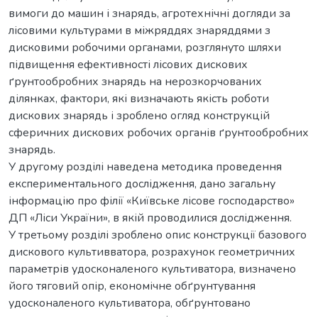
вимоги до машин і знарядь, агротехнічні догляди за
лісовими культурами в міжряддях знаряддями з
дисковими робочими органами, розглянуто шляхи
підвищення ефективності лісових дискових
ґрунтообробних знарядь на нерозкорчованих
ділянках, фактори, які визначають якість роботи
дискових знарядь і зроблено огляд конструкцій
сферичних дискових робочих органів ґрунтообробних
знарядь.
У другому розділі наведена методика проведення
експериментального дослідження, дано загальну
інформацію про філії «Київське лісове господарство»
ДП «Ліси України», в якій проводилися дослідження.
У третьому розділі зроблено опис конструкції базового
дискового культивватора, розрахунок геометричних
параметрів удосконаленого культиватора, визначено
його тяговий опір, економічне обґрунтування
удосконаленого культиватора, обґрунтовано