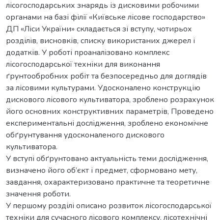
лісогосподарських знарядь із дисковими робочими
органами на базі філії «Київське лісове господарство»
ДП «Ліси України» складається зі вступу, чотирьох
розділів, висновків, списку використаних джерел і
додатків. У роботі проаналізовано комплекс
лісогосподарської техніки для виконання
ґрунтообробних робіт та безпосередньо для доглядів
за лісовими культурами. Удосконалено конструкцію
дискового лісового культиватора, зроблено розрахунок
його основних конструктивних параметрів, Проведено
експериментальні дослідження, зроблено економічне
обґрунтування удосконаленого дискового
культиватора.
У вступі обґрунтовано актуальність теми дослідження,
визначено його об’єкт і предмет, сформовано мету,
завдання, охарактеризовано практичне та теоретичне
значення роботи.
У першому розділі описано розвиток лісогосподарської
техніки для сучасного лісового комплексу, лісотехнічні