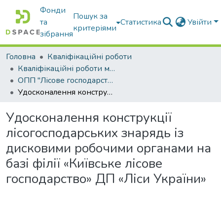
Фонди
Пошук за
та
Статистика
Увійти
критеріями
зібрання
Головна
Кваліфікаційні роботи
Кваліфікаційні роботи магістрів
ОПП "Лісове господарство"
Удосконалення конструкції лісогосподарських знарядь із дисковими робочими органами на базі філії «Київське лісове господарство» ДП «Ліси України»
Удосконалення конструкції
лісогосподарських знарядь із
дисковими робочими органами на
базі філії «Київське лісове
господарство» ДП «Ліси України»