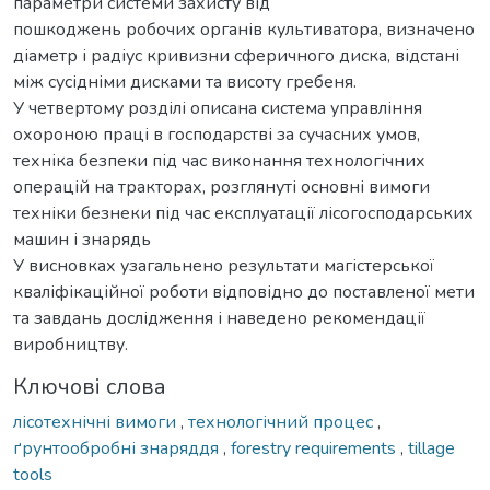
параметри системи захисту від
пошкоджень робочих органів культиватора, визначено
діаметр і радіус кривизни сферичного диска, відстані
між сусідніми дисками та висоту гребеня.
У четвертому розділі описана система управління
охороною праці в господарстві за сучасних умов,
техніка безпеки під час виконання технологічних
операцій на тракторах, розглянуті основні вимоги
техніки безнеки під час експлуатації лісогосподарських
машин і знарядь
У висновках узагальнено результати магістерської
кваліфікаційної роботи відповідно до поставленої мети
та завдань дослідження і наведено рекомендації
виробництву.
Ключові слова
лісотехнічні вимоги
,
технологічний процес
,
ґрунтообробні знаряддя
,
forestry requirements
,
tillage
tools