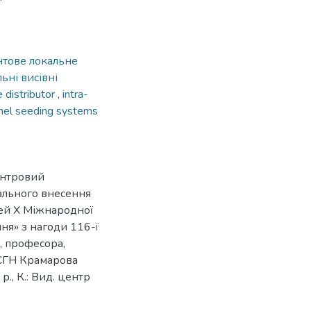
нтове локальне
ьні висівні
e distributor
,
intra-
nel seeding systems
ентровий
ального внесення
дей Х Міжнародної
ня» з нагоди 116-ї
, професора,
СГН Крамарова
., К.: Вид. центр