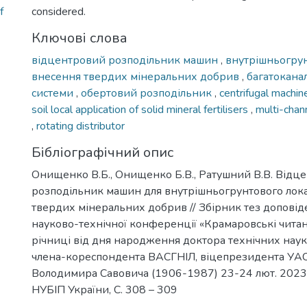
f
considered.
Ключові слова
відцентровий розподільник машин
,
внутрішньогру
внесення твердих мінеральних добрив
,
багатоканал
системи
,
обертовий розподільник
,
centrifugal machin
soil local application of solid mineral fertilisers
,
multi-chan
,
rotating distributor
Бібліографічний опис
Онищенко В.Б., Онищенко Б.В., Ратушний В.В. Відц
розподільник машин для внутрішньогрунтового лок
твердих мінеральних добрив // Збірник тез допові
науково-технічної конференції «Крамаровські читан
річниці від дня народження доктора технічних наук
члена-кореспондента ВАСГНІЛ, віцепрезидента УА
Володимира Савовича (1906-1987) 23-24 лют. 2023 р
НУБІП України, С. 308 – 309