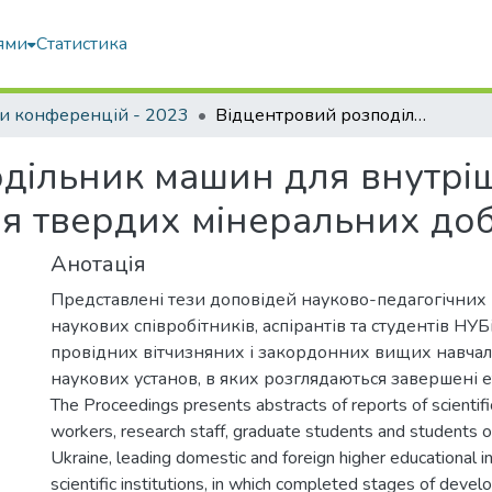
ями
Статистика
и конференцій - 2023
Відцентровий розподільник машин для внутрішньогрунтового локального внесення твердих мінеральних добрив
дільник машин для внутрі
я твердих мінеральних до
Анотація
Представлені тези доповідей науково-педагогічних 
наукових співробітників, аспірантів та студентів НУБ
провідних вітчизняних і закордонних вищих навчал
наукових установ, в яких розглядаються завершені 
The Proceedings presents abstracts of reports of scientif
workers, research staff, graduate students and students 
Ukraine, leading domestic and foreign higher educational in
scientific institutions, in which completed stages of deve