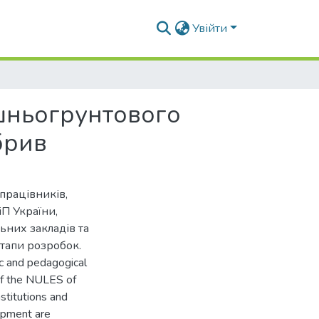
Увійти
шньогрунтового
брив
працівників,
іП України,
ьних закладів та
етапи розробок.
ic and pedagogical
of the NULES of
stitutions and
lopment are