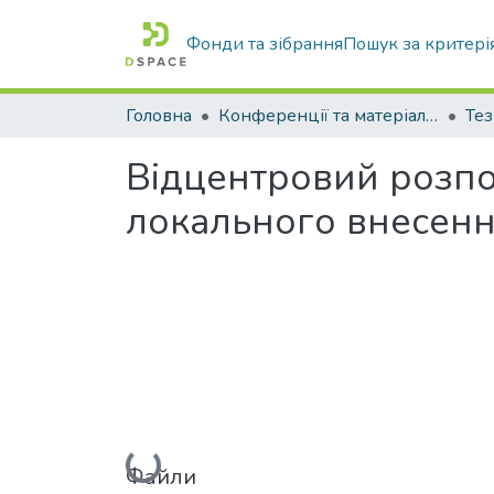
Фонди та зібрання
Пошук за критері
Головна
Конференції та матеріали конференцій
Тез
Відцентровий розпо
локального внесенн
Вантажиться...
Файли