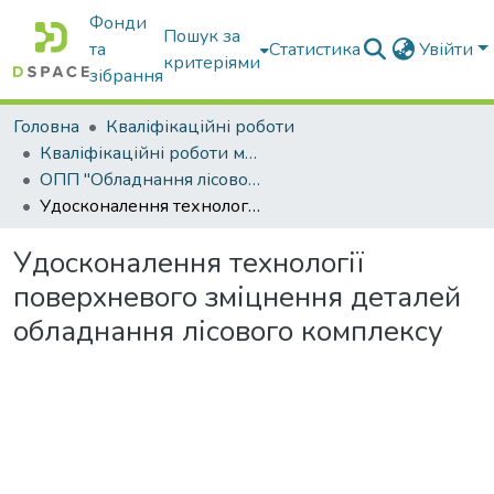
Фонди
Пошук за
та
Статистика
Увійти
критеріями
зібрання
Головна
Кваліфікаційні роботи
Кваліфікаційні роботи магістрів
ОПП "Обладнання лісового комплексу"
Удосконалення технології поверхневого зміцнення деталей обладнання лісового комплексу
Удосконалення технології
поверхневого зміцнення деталей
обладнання лісового комплексу