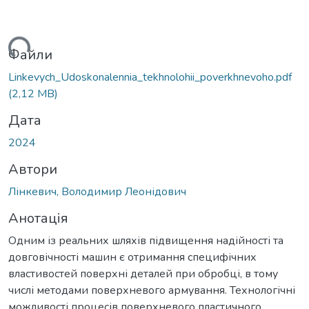
ться...
Файли
Linkevych_Udoskonalennia_tekhnolohii_poverkhnevoho.pdf
(2,12 MB)
Дата
2024
Автори
Лінкевич, Володимир Леонідович
Анотація
Одним із реальних шляхів підвищення надійності та
довговічності машин є отримання специфічних
властивостей поверхні деталей при обробці, в тому
числі методами поверхневого армування. Технологічні
можливості процесів поверхневого пластичного